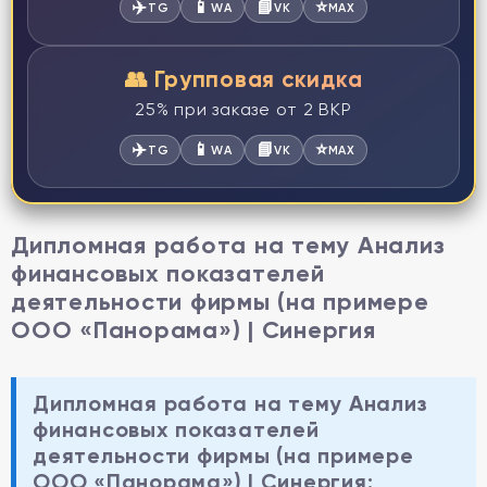
✈️
📱
📘
⭐
TG
WA
VK
MAX
👥 Групповая скидка
25% при заказе от 2 ВКР
✈️
📱
📘
⭐
TG
WA
VK
MAX
Дипломная работа на тему Анализ
финансовых показателей
деятельности фирмы (на примере
ООО «Панорама») | Синергия
Дипломная работа на тему Анализ
финансовых показателей
деятельности фирмы (на примере
ООО «Панорама») | Синергия: