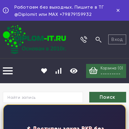
Работаем без выходных. Пишите в ТГ
@Diplomit или MAX +79879159932
Вход
Корзина (
0
)
---------
Г
📌 Доступен заказ ВКР без