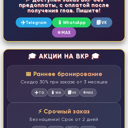
предоплаты, с оплатой после
получения глав. Пишите!
✈️
📱
📘
Telegram
WhatsApp
VK
⭐
MAX
🎓 АКЦИИ НА ВКР 🎓
📅 Раннее бронирование
Скидка 30% при заказе от 3 месяцев
✈️
📱
📘
⭐
TG
WA
VK
MAX
⚡ Срочный заказ
Без наценки! Срок от 2 дней