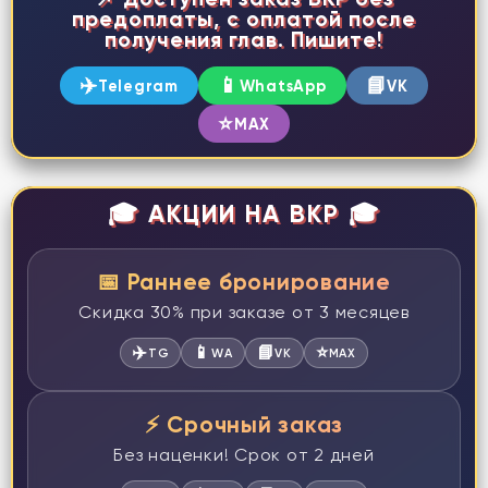
предоплаты, с оплатой после
получения глав. Пишите!
✈️
📱
📘
Telegram
WhatsApp
VK
⭐
MAX
🎓 АКЦИИ НА ВКР 🎓
📅 Раннее бронирование
Скидка 30% при заказе от 3 месяцев
✈️
📱
📘
⭐
TG
WA
VK
MAX
⚡ Срочный заказ
Без наценки! Срок от 2 дней