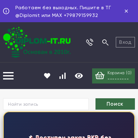
Работаем без выходных. Пишите в ТГ
@Diplomit или MAX +79879159932
Вход
Корзина (
0
)
---------
Г
📌 Доступен заказ ВКР без