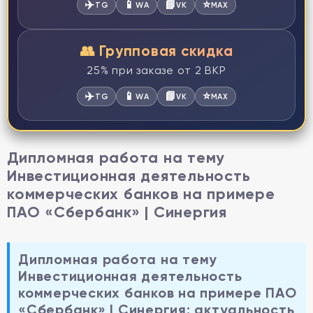
✈️
📱
📘
⭐
TG
WA
VK
MAX
👥 Групповая скидка
25% при заказе от 2 ВКР
✈️
📱
📘
⭐
TG
WA
VK
MAX
Дипломная работа на тему
Инвестиционная деятельность
коммерческих банков на примере
ПАО «Сбербанк» | Синергия
Дипломная работа на тему
Инвестиционная деятельность
коммерческих банков на примере ПАО
«Сбербанк» | Синергия: актуальность