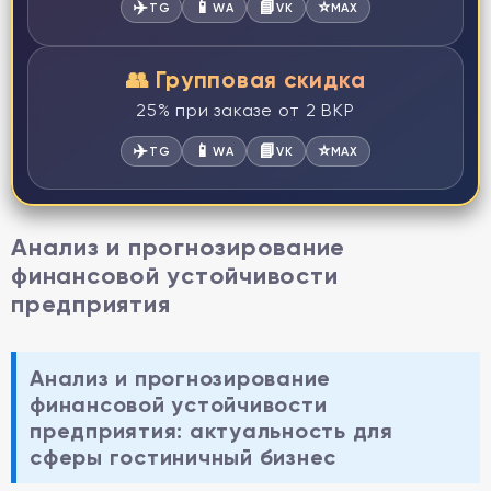
✈️
📱
📘
⭐
TG
WA
VK
MAX
👥 Групповая скидка
25% при заказе от 2 ВКР
✈️
📱
📘
⭐
TG
WA
VK
MAX
Анализ и прогнозирование
финансовой устойчивости
предприятия
Анализ и прогнозирование
финансовой устойчивости
предприятия: актуальность для
сферы
гостиничный бизнес