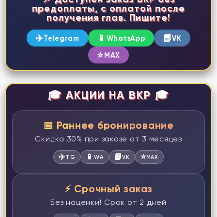
предоплаты, с оплатой после
получения глав. Пишите!
✈️
📱
📘
Telegram
WhatsApp
VK
⭐
MAX
🎓 АКЦИИ НА ВКР 🎓
📅 Раннее бронирование
Скидка 30% при заказе от 3 месяцев
✈️
📱
📘
⭐
TG
WA
VK
MAX
⚡ Срочный заказ
Без наценки! Срок от 2 дней