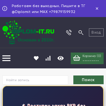
Работаем без выходных. Пишите в ТГ
@Diplomit или MAX +79879159932
Вход
Корзина (
0
)
---------
Г
📌 Доступен заказ ВКР без