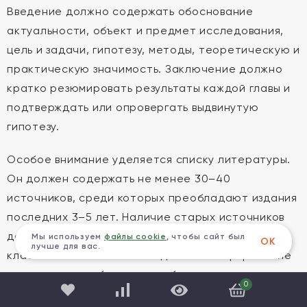
Введение должно содержать обоснование
актуальности, объект и предмет исследования,
цель и задачи, гипотезу, методы, теоретическую и
практическую значимость. Заключение должно
кратко резюмировать результаты каждой главы и
подтверждать или опровергать выдвинутую
гипотезу.
Особое внимание уделяется списку литературы.
Он должен содержать не менее 30–40
источников, среди которых преобладают издания
последних 3–5 лет. Наличие старых источников
допустимо только для фундаментальных трудов
Мы используем
файлы cookie
, чтобы сайт был
ОК
лучше для вас.
классиков психологии и педагогики. Оформление
ссылок должно быть единообразным и
0
соответствовать ГОСТ Р 7.0.100–2018. Нарушение