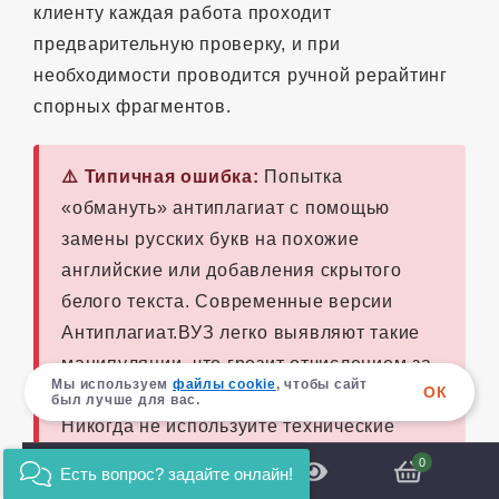
клиенту каждая работа проходит
предварительную проверку, и при
необходимости проводится ручной рерайтинг
спорных фрагментов.
⚠️ Типичная ошибка:
Попытка
«обмануть» антиплагиат с помощью
замены русских букв на похожие
английские или добавления скрытого
белого текста. Современные версии
Антиплагиат.ВУЗ легко выявляют такие
манипуляции, что грозит отчислением за
Мы используем
файлы cookie
, чтобы сайт
ОК
академическую недобросовестность.
был лучше для вас.
Никогда не используйте технические
обходы!
0
Есть вопрос? задайте онлайн!