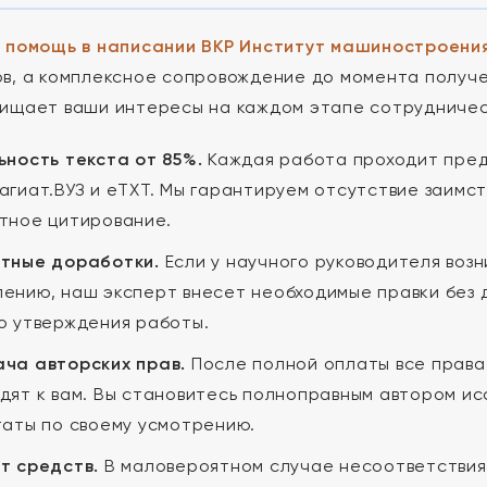
м
помощь в написании ВКР Институт машиностроения
в, а комплексное сопровождение до момента получе
ищает ваши интересы на каждом этапе сотрудничес
ьность текста от 85%.
Каждая работа проходит пред
агиат.ВУЗ и eTXT. Мы гарантируем отсутствие заимст
тное цитирование.
тные доработки.
Если у научного руководителя воз
ению, наш эксперт внесет необходимые правки без 
о утверждения работы.
ча авторских прав.
После полной оплаты все права
дят к вам. Вы становитесь полноправным автором ис
таты по своему усмотрению.
т средств.
В маловероятном случае несоответствия