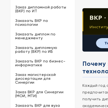
Заказ дипломной работы
(ВКР) по ИТ
ВКР ·
Заказать ВКР по
психологии
Институ
Заказать диплом по
менеджменту
T
Заказать дипломную
работу (ВКР) по ИБ
Заказать ВКР по бизнес-
Почему 
информатике
технол
Заказ магистерской
диссертации для
Синергии
Каждый год 
Заказ ВКР для Синергии
предпочит
(МОИ, МТИ)
получить ди
Заказать ВКР для вуза
академическ