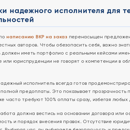
и надежного исполнителя для т
льностей
 по
написанию ВКР на заказ
перенасыщен предложени
стных авторов. Чтобы обезопасить себя, важно зна
 должен иметь портфолио с реальными кейсами име
е или юриспруденции не говорят о компетенции в о
надежный исполнитель всегда готов продемонстриро
 полной предоплаты. Это показывает прозрачность п
е часто требуют 100% оплаты сразу, избегая любых
работа должна вестись на основании договора или 
мость и порядок внесения правок. Отсутствие юриди
г. Выбирая нас, вы выбираете безопасность и предск