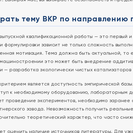
рать тему ВКР по направлению 
выпускной квалификационной работы — это первый и 
и формулировки зависит не только сложность выполне
енная мотивация. Тема должна быть актуальной, то 
 машиностроении это может быть внедрение аддитив
мии — разработка экологически чистых катализаторов
ритерием является доступность эмпирической базы. 
ступ к необходимому оборудованию, лабораторным д
т проведение экспериментов, необходимо заранее с
ртнерского завода. Невозможность получить реальны
ючительно теоретический характер, что часто сниж
ет оценить наличие источников литературы. Для уз