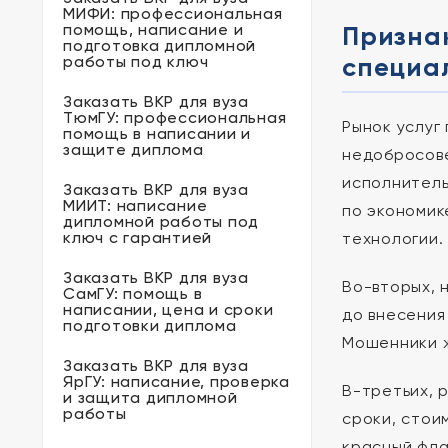
МИФИ: профессиональная
помощь, написание и
Признак
подготовка дипломной
специа
работы под ключ
Заказать ВКР для вуза
ТюмГУ: профессиональная
Рынок услуг
помощь в написании и
защите диплома
недобросове
исполнитель
Заказать ВКР для вуза
МИИТ: написание
по экономик
дипломной работы под
ключ с гарантией
технологии.
Заказать ВКР для вуза
Во-вторых, 
СамГУ: помощь в
написании, цена и сроки
до внесения
подготовки диплома
Мошенники ж
Заказать ВКР для вуза
ЯрГУ: написание, проверка
В-третьих, 
и защита дипломной
работы
сроки, стои
красный фла