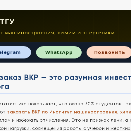
 ТГУ
т машиностроения, химии и энергетики
elegram
WhatsApp
Позвонить
заказ ВКР — это разумная инвес
ога
статистика показывает, что около 30% студентов т
ают
заказать ВКР по Институт машиностроения, хими
плом и избежать отчисления. Это не признак лени, а 
ой нагрузки, совмещения работы с учебой и жестких