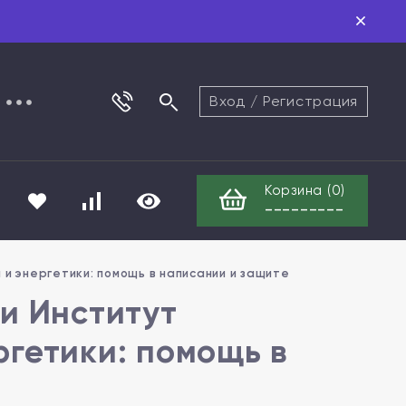
Вход
/
Регистрация
Корзина (
0
)
---------
 и энергетики: помощь в написании и защите
и Институт
ргетики: помощь в