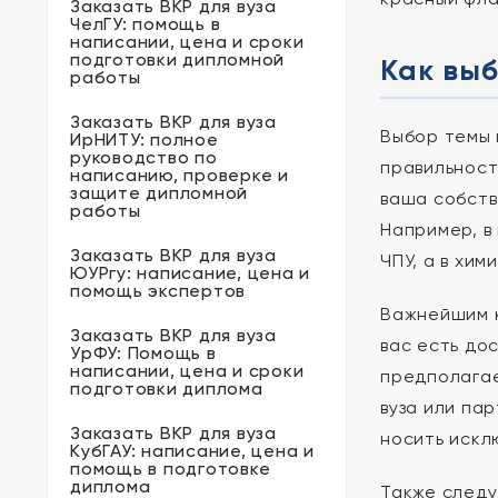
Заказать ВКР для вуза
ЧелГУ: помощь в
написании, цена и сроки
подготовки дипломной
Как выб
работы
Заказать ВКР для вуза
Выбор темы 
ИрНИТУ: полное
руководство по
правильност
написанию, проверке и
защите дипломной
ваша собств
работы
Например, в
Заказать ВКР для вуза
ЧПУ, а в хи
ЮУРгу: написание, цена и
помощь экспертов
Важнейшим к
Заказать ВКР для вуза
вас есть до
УрФУ: Помощь в
написании, цена и сроки
предполагае
подготовки диплома
вуза или па
Заказать ВКР для вуза
носить искл
КубГАУ: написание, цена и
помощь в подготовке
диплома
Также следу