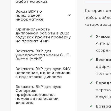
работ на заказ
Доверяя на
Заказ ВКР по
прикладной
набор файло
информатике
которая защ
Оригинальность
дипломной работы в 2026
Уникал
году: как пройти проверку
на плагиат и ИИ
Антипл
коррек
Заказать ВКР для
университета имени С. Ю.
Витте (МУИВ)
Беспла
оформл
Заказать ВКР для вуза КФУ:
написание, цена и помощь
полног
в подготовке диплома
Переда
Заказать ВКР для вуза
перехо
Синергия:
профессиональная
резуль
помощь в написании
диплома
Возвра