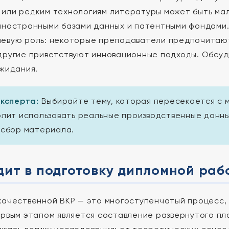
или редким технологиям литературы может быть мал
иностранными базами данных и патентными фондами.
евую роль: некоторые преподаватели предпочитаю
другие приветствуют инновационные подходы. Обсуд
ожидания.
эксперта:
Выбирайте тему, которая пересекается с 
олит использовать реальные производственные данны
 сбор материала.
дит в подготовку дипломной раб
качественной ВКР — это многоступенчатый процесс,
ервым этапом является составление развернутого пл