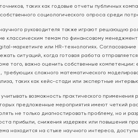
точников, таких как годовые отчеты публичных комп
собственного социологического опроса среди потр
научного руководителя также играют решающую ро
е классическим темам по финансовому менеджменту
igital-маркетинге или HR-технологиях. Согласовани
бежать ситуаций, когда готовая работа отправляетс
оме того, важно оценить собственные компетенции: 
м, требующих сложного математического моделирова
лиза, таких как кейс-стади или экспертные интервь
 учитывать возможность практического применения р
оторых предложенные мероприятия имеют четкий ра
олять не только диагностировать проблему, но и ра
оста прибыли, снижения издержек или повышения про
ема находится на стыке научного интереса, доступн