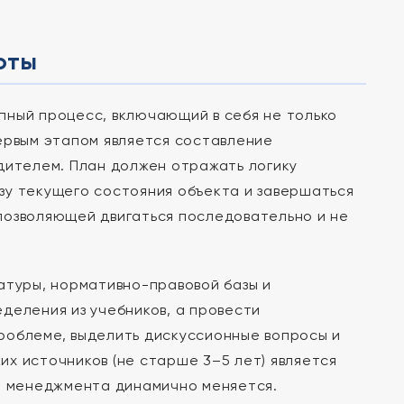
оты
пный процесс, включающий в себя не только
ервым этапом является составление
дителем. План должен отражать логику
зу текущего состояния объекта и завершаться
позволяющей двигаться последовательно и не
атуры, нормативно-правовой базы и
деления из учебников, а провести
роблеме, выделить дискуссионные вопросы и
х источников (не старше 3–5 лет) является
ра менеджмента динамично меняется.