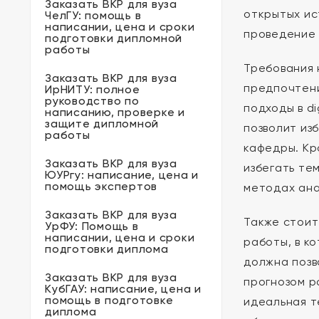
Заказать ВКР для вуза
открытых ис
ЧелГУ: помощь в
написании, цена и сроки
проведение 
подготовки дипломной
работы
Требования 
Заказать ВКР для вуза
предпочтени
ИрНИТУ: полное
руководство по
подходы в d
написанию, проверке и
защите дипломной
позволит из
работы
кафедры. Кр
Заказать ВКР для вуза
избегать те
ЮУРгу: написание, цена и
помощь экспертов
методах ана
Заказать ВКР для вуза
Также стоит
УрФУ: Помощь в
написании, цена и сроки
работы, в к
подготовки диплома
должна позв
Заказать ВКР для вуза
прогнозом р
КубГАУ: написание, цена и
помощь в подготовке
идеальная т
диплома