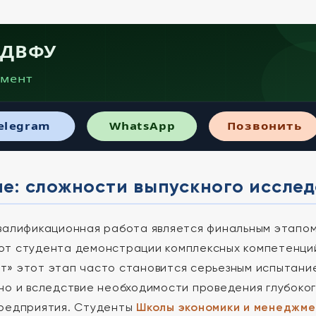
· ДВФУ
мент
elegram
WhatsApp
Позвонить
е: сложности выпускного иссле
валификационная работа является финальным этапом
т студента демонстрации комплексных компетенци
» этот этап часто становится серьезным испытание
но и вследствие необходимости проведения глубоко
предприятия. Студенты
Школы экономики и менеджм