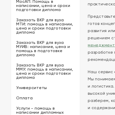
МосАП: Помощь в
практическо
написании, цена и сроки
подготовки диплома
Представьте
Заказать ВКР для вуза
готов конце
МТИ: помощь в написании,
цена и сроки подготовки
развития ил
диплома
решением ст
Заказать ВКР для вуза
менеджмент
МУИВ: написание, цена и
помощь в подготовке
разработке 
диплома
рекомендаци
Заказать ВКР для вуза
ММУ: помощь в написании,
Наш сервис 
цена и сроки подготовки
диплома
Мы понимаем
и логистика
Университеты
высокой уни
Оплата
разберем, к
и содержани
Услуги - помощь в
написании дипломных