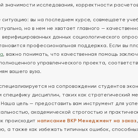
й значимости исследования, корректности расчетов
 ситуацию: вы на последнем курсе, совмещаете учеб
птуально, но в нем не хватает главного — качествен
и верифицированных данных социологического опрос
ановится профессиональная поддержка. Если вы п
а
, важно понимать, что качественная помощь заключ
полноценного управленческого проекта, соответс
ям вашего вуза.
специализируется на сопровождении студентов экон
 специфику дисциплин, таких как стратегический м
. Наша цель — предоставить вам инструмент для усп
кальностью, академической строгостью и практичес
ак происходит
написание ВКР Менеджмент на заказ
ю, а также как избежать типичных ошибок, способных