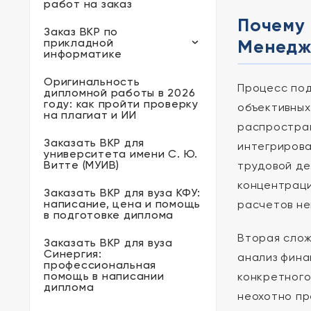
работ на заказ
Почему 
Заказ ВКР по
Менедж
прикладной
информатике
Оригинальность
Процесс под
дипломной работы в 2026
году: как пройти проверку
объективных
на плагиат и ИИ
распростран
Заказать ВКР для
интегрирова
университета имени С. Ю.
Витте (МУИВ)
трудовой де
концентраци
Заказать ВКР для вуза КФУ:
написание, цена и помощь
расчетов не
в подготовке диплома
Вторая слож
Заказать ВКР для вуза
Синергия:
анализ фина
профессиональная
помощь в написании
конкретного
диплома
неохотно пр