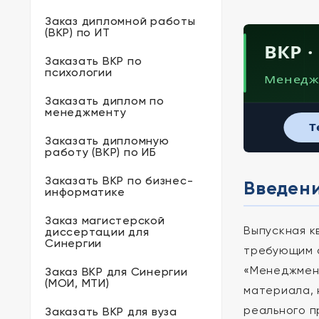
Заказ дипломной работы
(ВКР) по ИТ
ВКР 
Заказать ВКР по
психологии
Менедж
Заказать диплом по
менеджменту
T
Заказать дипломную
работу (ВКР) по ИБ
Заказать ВКР по бизнес-
Введени
информатике
Заказ магистерской
Выпускная к
диссертации для
Синергии
требующим о
«Менеджмент
Заказ ВКР для Синергии
(МОИ, МТИ)
материала, 
реального 
Заказать ВКР для вуза