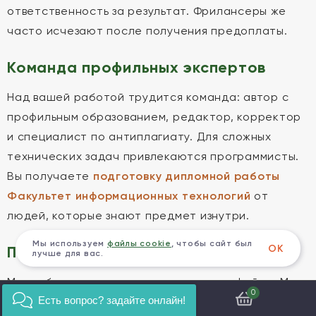
ответственность за результат. Фрилансеры же
часто исчезают после получения предоплаты.
Команда профильных экспертов
Над вашей работой трудится команда: автор с
профильным образованием, редактор, корректор
и специалист по антиплагиату. Для сложных
технических задач привлекаются программисты.
Вы получаете
подготовку дипломной работы
Факультет информационных технологий
от
людей, которые знают предмет изнутри.
Мы используем
файлы cookie
, чтобы сайт был
ОК
Полное сопровождение до защиты
лучше для вас.
Мы не бросаем клиентов после сдачи файла. Мы
0
Есть вопрос? задайте онлайн!
помогаем оформить пояснительную записку,