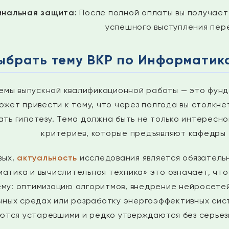
нальная защита:
После полной оплаты вы получаете
успешного выступления пер
ыбрать тему ВКР по Информатик
емы выпускной квалификационной работы — это фунд
ожет привести к тому, что через полгода вы столкн
ать гипотезу. Тема должна быть не только интересно
критериев, которые предъявляют кафедры 
вых,
актуальность
исследования является обязатель
атика и вычислительная техника» это означает, ч
му: оптимизацию алгоритмов, внедрение нейросетей
чных средах или разработку энергоэффективных сис
ются устаревшими и редко утверждаются без серьез