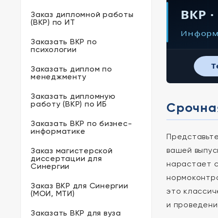
ВКР 
Заказ дипломной работы
(ВКР) по ИТ
Информ
Заказать ВКР по
психологии
T
Заказать диплом по
менеджменту
Заказать дипломную
работу (ВКР) по ИБ
Срочная
Заказать ВКР по бизнес-
информатике
Представьте
вашей выпус
Заказ магистерской
диссертации для
нарастает с
Синергии
нормоконтро
Заказ ВКР для Синергии
это классич
(МОИ, МТИ)
и проведени
Заказать ВКР для вуза