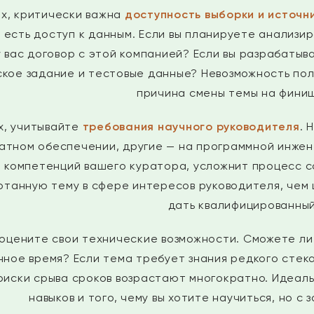
х, критически важна
доступность выборки и источн
с есть доступ к данным. Если вы планируете анализи
у вас договор с этой компанией? Если вы разрабатыв
кое задание и тестовые данные? Невозможность по
причина смены темы на фини
х, учитывайте
требования научного руководителя
. 
атном обеспечении, другие — на программной инжене
 компетенций вашего куратора, усложнит процесс со
танную тему в сфере интересов руководителя, чем 
дать квалифицированный
оцените свои технические возможности. Сможете ли 
ное время? Если тема требует знания редкого стека
 риски срыва сроков возрастают многократно. Идеал
навыков и того, чему вы хотите научиться, но с