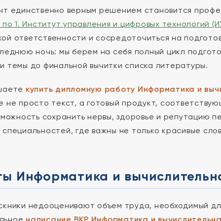
нт единственно верным решением становится профе
 по 1. Институт управления и цифровых технологий (И
ой ответственности и сосредоточиться на подготов
следнюю ночь: мы берем на себя полный цикл подгот
и темы до финальной вычитки списка литературы.
ешаете
купить дипломную работу Информатика и выч
е не просто текст, а готовый продукт, соответств
озможность сохранить нервы, здоровье и репутацию 
 специальностей, где важны не только красивые слов
ты Информатика и вычислительна
скники недооценивают объем труда, необходимый дл
льное
написание ВКР Информатика и вычислительна