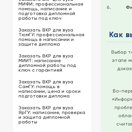
МИФИ: профессиональная
Фи
помощь, написание и
подготовка дипломной
работы под ключ
Заказать ВКР для вуза
Как в
ТюмГУ: профессиональная
помощь в написании и
защите диплома
Выбор т
Заказать ВКР для вуза
этапе м
МИИТ: написание
дипломной работы под
доказ
ключ с гарантией
Заказать ВКР для вуза
СамГУ: помощь в
Во-пер
написании, цена и сроки
подготовки диплома
«Информ
пробле
Заказать ВКР для вуза
ЯрГУ: написание, проверка
обла
и защита дипломной
работы
счита