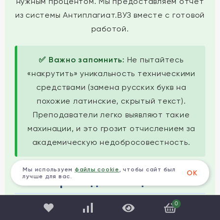
нужным процентом. Мы предоставляем отчет
из системы Антиплагиат.ВУЗ вместе с готовой
работой.
✅ Важно запомнить:
Не пытайтесь
«накрутить» уникальность техническими
средствами (замена русских букв на
похожие латинские, скрытый текст).
Преподаватели легко выявляют такие
махинации, и это грозит отчислением за
академическую недобросовестность.
Мы используем
файлы cookie
, чтобы сайт был
ОК
лучше для вас.
Как проходит защита ВКР
0
Написание диплома — это только половина