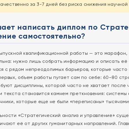
качественно за 3-7 дней без риска снижения научной
шает написать диплом по Страте
ение самостоятельно?
ыпускной квалификационной работы — это марафон, а
льна: нужно лишь собрать информацию и описать её
я с рядом непреодолимых барьеров, которые часто 
первых, объем работы пугает сам по себе: 60–80 ст
ебуют дисциплины, которой часто не хватает после 
и текста становится камнем преткновения: системы 
чники, которые еще не были «переписаны» тысячами
ьности «Стратегический анализ и управление» суще
ичают её от других гуманитарных направлений. Гла