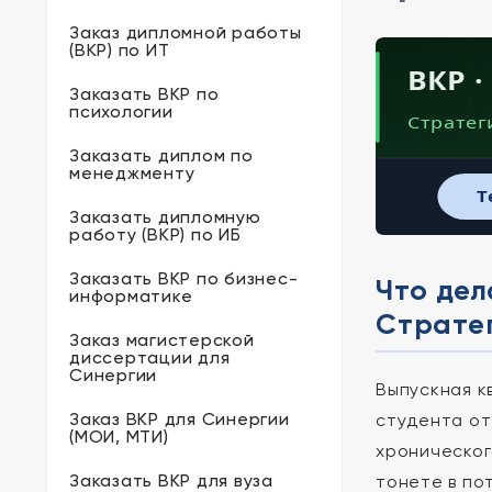
Заказ дипломной работы
(ВКР) по ИТ
ВКР 
Заказать ВКР по
психологии
Стратег
Заказать диплом по
менеджменту
T
Заказать дипломную
работу (ВКР) по ИБ
Заказать ВКР по бизнес-
Что дел
информатике
Стратег
Заказ магистерской
диссертации для
Синергии
Выпускная к
Заказ ВКР для Синергии
студента от
(МОИ, МТИ)
хроническог
Заказать ВКР для вуза
тонете в по