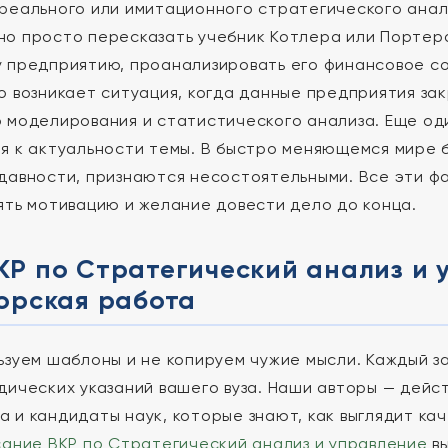
реального или имитационного стратегического анал
о просто пересказать учебник Котлера или Портера
 предприятию, проанализировать его финансовое сос
о возникает ситуация, когда данные предприятия за
 моделирования и статистического анализа. Еще од
я к актуальности темы. В быстро меняющемся мире 
давности, признаются несостоятельными. Все эти ф
ять мотивацию и желание довести дело до конца.
Р по Стратегический анализ и 
орская работа
ьзуем шаблоны и не копируем чужие мысли. Каждый з
дических указаний вашего вуза. Наши авторы — дей
 и кандидаты наук, которые знают, как выглядит ка
ание ВКР по Стратегический анализ и управление
вы