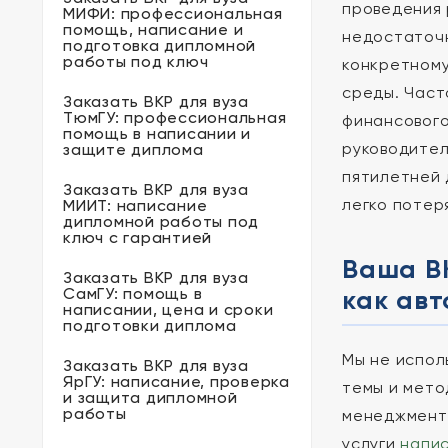
проведения 
МИФИ: профессиональная
помощь, написание и
недостаточн
подготовка дипломной
работы под ключ
конкретному
среды. Част
Заказать ВКР для вуза
ТюмГУ: профессиональная
финансового
помощь в написании и
руководител
защите диплома
пятилетней 
Заказать ВКР для вуза
легко потер
МИИТ: написание
дипломной работы под
ключ с гарантией
Ваша ВК
Заказать ВКР для вуза
СамГУ: помощь в
как авт
написании, цена и сроки
подготовки диплома
Мы не испол
Заказать ВКР для вуза
ЯрГУ: написание, проверка
темы и мето
и защита дипломной
работы
менеджмента
услуги
напис