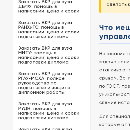
Заказать ВКР для вуза
сделать 
ДВФУ: помощь в
написании, цена и сроки
Заказать ВКР для вуза
Что ме
РАНХиГС: помощь в
написании, цена и сроки
управл
подготовки диплома
Заказать ВКР для вуза
МИТУ: помощь в
Написание в
написании, цена и сроки
задача поси
подготовки диплома
сталкиваютс
Заказать ВКР для вуза
срывам. Во-
РГАУ-МСХА: полное
руководство по
по ГОСТ, тр
подготовке и защите
дипломной работы
уникальност
свежие исто
Заказать ВКР для вуза
РУДН: помощь в
написании, цена и сроки
Для специал
подготовки диплома
которые отл
Заказать ВКР для вуза