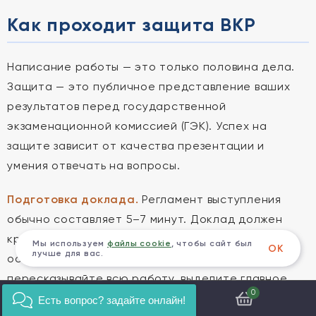
Как проходит защита ВКР
Написание работы — это только половина дела.
Защита — это публичное представление ваших
результатов перед государственной
экзаменационной комиссией (ГЭК). Успех на
защите зависит от качества презентации и
умения отвечать на вопросы.
Подготовка доклада.
Регламент выступления
обычно составляет 5–7 минут. Доклад должен
кратко освещать актуальность, цель, методы,
Мы используем
файлы cookie
, чтобы сайт был
ОК
лучше для вас.
основные результаты и выводы. Не
пересказывайте всю работу, выделите главное.
0
Есть вопрос? задайте онлайн!
Презентация.
Визуальный ряд обязателен.