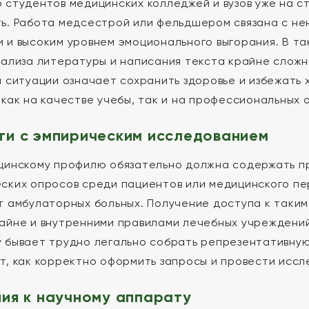
 студентов медицинских колледжей и вузов уже на 
ь. Работа медсестрой или фельдшером связана с н
 и высоким уровнем эмоционального выгорания. В так
нализа литературы и написания текста крайне сложн
й ситуации означает сохранить здоровье и избежать
 как на качестве учебы, так и на профессиональных 
и с эмпирическим исследованием
цинскому профилю обязательно должна содержать п
ских опросов среди пациентов или медицинского пе
т амбулаторных больных. Получение доступа к таки
айне и внутренними правилами лечебных учреждени
 бывает трудно легально собрать репрезентативную
т, как корректно оформить запросы и провести исс
ия к научному аппарату