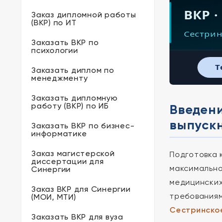
ВКР ·
Заказ дипломной работы
(ВКР) по ИТ
Сестрин
Заказать ВКР по
психологии
T
Заказать диплом по
менеджменту
Заказать дипломную
работу (ВКР) по ИБ
Введен
выпуск
Заказать ВКР по бизнес-
информатике
Заказ магистерской
Подготовка 
диссертации для
максимально
Синергии
медицинских
Заказ ВКР для Синергии
требованиям
(МОИ, МТИ)
Сестринско
Заказать ВКР для вуза