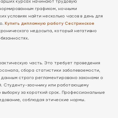
старших курсах начинают трудовую
енормированным графиком, ночными
их условиях найти несколько часов в день для
о.
Купить дипломную работу Сестринское
 хронического недосыпа, который негативно
обязанностях.
рактическую часть. Это требует проведения
рсонала, сбора статистики заболеваемости,
м данным строго регламентировано законами о
й. Студенту-заочнику или работающему
 выборку за короткий срок. Профессиональные
ледование, соблюдая этические нормы.