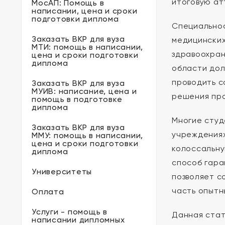
итоговую ат
МосАП: Помощь в
написании, цена и сроки
подготовки диплома
Специальнос
Заказать ВКР для вуза
медицинских
МТИ: помощь в написании,
здравоохран
цена и сроки подготовки
диплома
области дол
проводить с
Заказать ВКР для вуза
МУИВ: написание, цена и
решения про
помощь в подготовке
диплома
Многие студ
Заказать ВКР для вуза
учреждениях
ММУ: помощь в написании,
цена и сроки подготовки
колоссальну
диплома
способ гара
Университеты
позволяет с
часть опытн
Оплата
Услуги - помощь в
Данная стат
написании дипломных