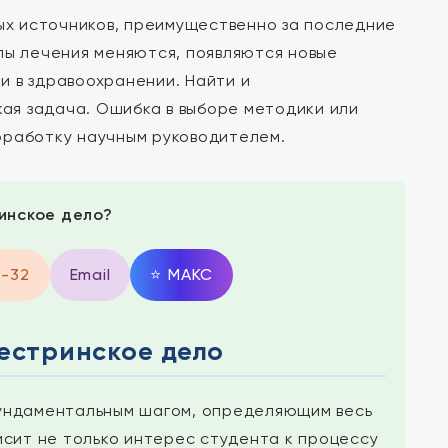
х источников, преимущественно за последние
лы лечения меняются, появляются новые
и в здравоохранении. Найти и
ая задача. Ошибка в выборе методики или
оработку научным руководителем.
инское дело?
9-32
Email
⭐
MAКС
Сестринское дело
фундаментальным шагом, определяющим весь
сит не только интерес студента к процессу