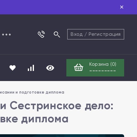
Вход
/
Регистрация
Корзина (
0
)
---------
исании и подготовке диплома
и Сестринское дело:
овке диплома