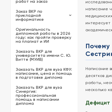
работ на заказ
исследовани
написание ч
Заказ ВКР по
прикладной
медицинских
информатике
интересует
Оригинальность
академическ
дипломной работы в 2026
году: как пройти проверку
на плагиат и ИИ
Почему 
Заказать ВКР для
Сестри
университета имени С. Ю.
Витте (МУИВ)
Написание в
Заказать ВКР для вуза КФУ:
написание, цена и помощь
десятков ди
в подготовке диплома
работы, нео
Заказать ВКР для вуза
несколько к
Синергия:
профессиональная
помощь в написании
Дефицит 
диплома