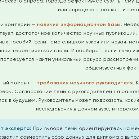
ического опроса. Гораздо эффективнее сузить тему 
или определенного континген
ий критерий —
наличие информационной базы
. Необ
твует достаточное количество научных публикаций,
ных пособий. Если тема слишком узкая или новая, ис
ной теоретической главы. И наоборот, если тема из
, потребуется найти уникальный ракурс рассмотрени
общеизвестных факт
тый момент —
требования научного руководителя
. 
ресы. Согласование темы с руководителем на ранне
ок в будущем. Руководитель может подсказать, каки
исследования в данном вузе, и пореко
ет эксперта:
При выборе темы ориентируйтесь на ме
озволит совместить сбор данных для диплома с выпо