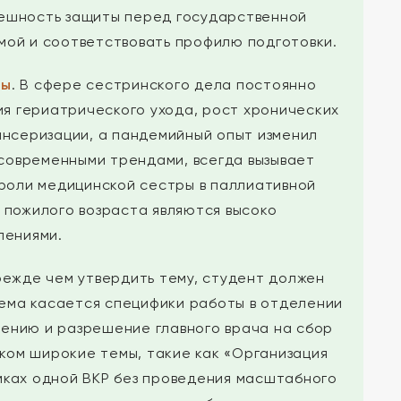
спешность защиты перед государственной
мой и соответствовать профилю подготовки.
мы
. В сфере сестринского дела постоянно
ия гериатрического ухода, рост хронических
ансеризации, а пандемийный опыт изменил
 современными трендами, всегда вызывает
 роли медицинской сестры в паллиативной
 пожилого возраста являются высоко
лениями.
режде чем утвердить тему, студент должен
тема касается специфики работы в отделении
лению и разрешение главного врача на сбор
ком широкие темы, такие как «Организация
мках одной ВКР без проведения масштабного