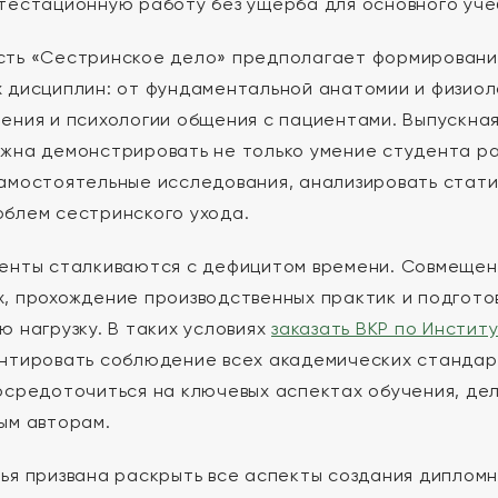
тестационную работу без ущерба для основного уче
ть «Сестринское дело» предполагает формировани
 дисциплин: от фундаментальной анатомии и физиол
ения и психологии общения с пациентами. Выпускная
жна демонстрировать не только умение студента ра
амостоятельные исследования, анализировать стат
блем сестринского ухода.
енты сталкиваются с дефицитом времени. Совмещен
, прохождение производственных практик и подгото
ю нагрузку. В таких условиях
заказать ВКР по Инстит
нтировать соблюдение всех академических стандар
осредоточиться на ключевых аспектах обучения, де
ым авторам.
ья призвана раскрыть все аспекты создания дипломн