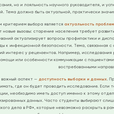
сания, но и лояльность научного руководителя, и у
й. Тема должна быть актуальной, практически значи
м критерием выбора является
актуальность пробле
т новые вызовы: старение населения требует развит
еваний актуализирует вопросы профилактики и дисп
ды к инфекционной безопасности. Тема, связанная с
ий интерес у рецензентов. Например, исследования
помощи или особенности коммуникации с пациентами
востребованными направ
 важный аспект —
доступность выборки и данных
. П
имать, где он будет проводить исследование. Если 
ции, необходимо иметь доступ именно к этому отде
зированных данных. Часто студенты выбирают слиш
кого дела в РФ», которые невозможно раскрыть в ра