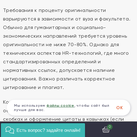
Требования к проценту оригинальности
варьируются в зависимости от вуза и факультета.
Обычно для гуманитарных и социально-
экономических направлений требуется уровень
оригинальности не ниже 70-80%. Однако для
технических аспектов HR-технологий, где много
стандартизированных определений и
нормативных ссылок, допускается наличие
цитирования. Важно различать корректное
цитирование и плагиат.
Корректное заимствование предполагает
Мы используем
файлы cookie
, чтобы сайт был
ОК
обязательное указание источника в квадратных
лучше для вас.
скобках и оформление цитаты в кавычках (если
это прямая речь). Объем цитирования не должен
0
Есть вопрос? задайте онлайн!
превышать 10-15% от общего объема работы.