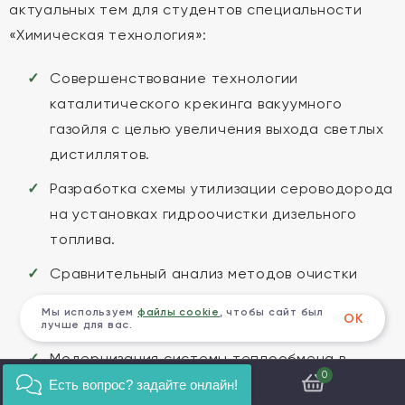
актуальных тем для студентов специальности
«Химическая технология»:
Совершенствование технологии
каталитического крекинга вакуумного
газойля с целью увеличения выхода светлых
дистиллятов.
Разработка схемы утилизации сероводорода
на установках гидроочистки дизельного
топлива.
Сравнительный анализ методов очистки
промышленных сточных вод
Мы используем
файлы cookie
, чтобы сайт был
ОК
нефтеперерабатывающих заводов.
лучше для вас.
Модернизация системы теплообмена в
0
установке первичной переработки нефти
Есть вопрос? задайте онлайн!