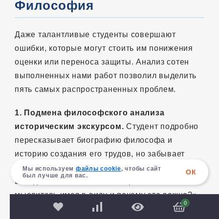
Философия
Даже талантливые студенты совершают
ошибки, которые могут стоить им понижения
оценки или переноса защиты. Анализ сотен
выполненных нами работ позволил выделить
пять самых распространенных проблем.
1. Подмена философского анализа
историческим экскурсом.
Студент подробно
пересказывает биографию философа и
историю создания его трудов, но забывает
проанализировать сами идеи. Философская
Мы используем
файлы cookie
, чтобы сайт
ОК
был лучше для вас.
ВКР должна отвечать на вопрос «Что
мыслитель имел в виду и почему это важно?»,
0
а не «Когда он это написал?». Исторический