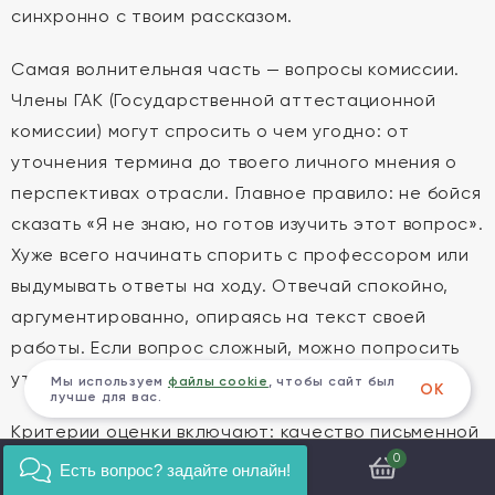
синхронно с твоим рассказом.
Самая волнительная часть — вопросы комиссии.
Члены ГАК (Государственной аттестационной
комиссии) могут спросить о чем угодно: от
уточнения термина до твоего личного мнения о
перспективах отрасли. Главное правило: не бойся
сказать «Я не знаю, но готов изучить этот вопрос».
Хуже всего начинать спорить с профессором или
выдумывать ответы на ходу. Отвечай спокойно,
аргументированно, опираясь на текст своей
работы. Если вопрос сложный, можно попросить
уточнить его или взять паузу на размышление.
Мы используем
файлы cookie
, чтобы сайт был
ОК
лучше для вас.
Критерии оценки включают: качество письменной
0
работы, уровень доклада, умение отвечать на
Есть вопрос? задайте онлайн!
вопросы, владение материалом и наличие