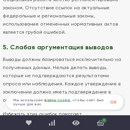
законом. Отсутствие ссылок на актуальные
федеральные и региональные законы,
использование отмененных нормативных актов
является грубой ошибкой.
5. Слабая аргументация выводов
Выводы должны базироваться исключительно на
полученных данных. Нельзя делать выводы,
которые не подтверждаются результатами
опроса или наблюдения. Каждое утверждение в
заключении должно иметь подтверждение в
основной части.
Мы используем
файлы cookie
, чтобы сайт был
ОК
лучше для вас.
Избежать этих ошибок помогает
0
профессиональное
написание ВКР Социальная