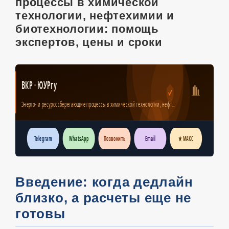
процессы в химической
технологии, нефтехимии и
биотехнологии: помощь
экспертов, цены и сроки
ВКР · ЮУРгу
Энерго- и ресурсосберегающие процессы в химической технологии, нефт…
Telegram
WhatsApp
Позвонить
Email
★ МАКС
Введение: когда дедлайн
близко, а расчеты еще не
готовы