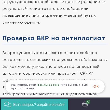
структурирован: проблема -> цель -> решение ->
результат. Чтение текста со слайдов или
превышение лимита времени — верный путь к
снижению оценки.
Проверка ВКР на антиплагиат
Вопрос уникальности текста стоит особенно
остро для технических специальностей. Казалось
бы, как можно уникально описать стандартный
алгоритм сортировки или протокол TCP/IP?
Однако требования вузов неумолимы: обычно
Мы используем
файлы cookie
, чтобы сайт был
ОК
требуется не менее 70–80% оригинальности для
лучше для вас.
всей работы и не менее 50–60% для основной
части.
0
Есть вопрос? задайте онлайн!