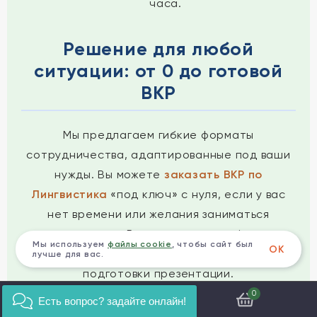
часа.
Решение для любой
ситуации: от 0 до готовой
ВКР
Мы предлагаем гибкие форматы
сотрудничества, адаптированные под ваши
нужды. Вы можете
заказать ВКР по
Лингвистика
«под ключ» с нуля, если у вас
нет времени или желания заниматься
исследованием. В этом случае мы берем на
Мы используем
файлы cookie
, чтобы сайт был
ОК
себя все этапы: от выбора темы до
лучше для вас.
подготовки презентации.
0
Есть вопрос? задайте онлайн!
Если у вас уже есть наработки, черновик или