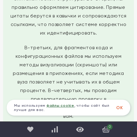
правильно оформляем цитирование. Прямые
цитаты берутся в кавычки и сопровождаются
ссылками, что позволяет системе корректно
их идентифицировать.
В-третьих, для фрагментов кода и
конфигурационных файлов мы используем
методы визуализации (скриншоты) или
размещения в приложениях, если методика
вуза позволяет не учитывать их в общем
проценте. В-четвертых, мы проводим
предварительную проверку в
Мы используем
файлы cookie
, чтобы сайт был
профессиональных системах перед сдачей
ОК
лучше для вас.
вам.
0
✅ Важно запомнить:
Требование к