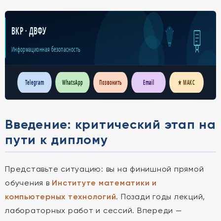
ВКР · ДВФУ
Информационная безопасность
Telegram
WhatsApp
Позвонить
Email
★ МАКС
Введение: критический этап на
пути к диплому
Представьте ситуацию: вы на финишной прямой
обучения в
Институте математики и
компьютерных технологий
. Позади годы лекций,
лабораторных работ и сессий. Впереди —