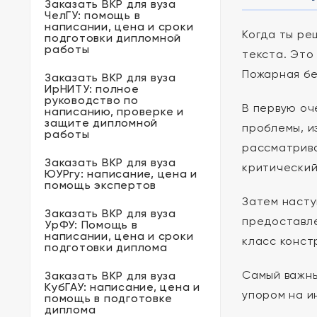
Заказать ВКР для вуза
ЧелГУ: помощь в
написании, цена и сроки
Когда ты р
подготовки дипломной
работы
текста. Это
Пожарная бе
Заказать ВКР для вуза
ИрНИТУ: полное
руководство по
В первую оч
написанию, проверке и
защите дипломной
проблемы, и
работы
рассматрива
Заказать ВКР для вуза
критический
ЮУРгу: написание, цена и
помощь экспертов
Затем насту
Заказать ВКР для вуза
предоставле
УрФУ: Помощь в
написании, цена и сроки
класс конст
подготовки диплома
Самый важны
Заказать ВКР для вуза
КубГАУ: написание, цена и
упором на и
помощь в подготовке
диплома