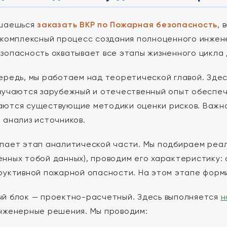
ешаешься
заказать ВКР по Пожарная безопасность
, 
 комплексный процесс создания полноценного инжен
зопасность охватывает все этапы жизненного цикла
ередь, мы работаем над теоретической главой. Зде
зучаются зарубежный и отечественный опыт обеспе
ются существующие методики оценки рисков. Важно 
 анализ источников.
пает этап аналитической части. Мы подбираем реаль
нных тобой данных), проводим его характеристику:
руктивной пожарной опасности. На этом этапе форм
й блок — проектно-расчетный. Здесь выполняется
н
нженерные решения. Мы проводим: