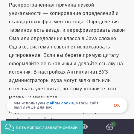
Распространенная причина низкой
уникальности — копирование определений и
стандартных фрагментов кода. Определения
терминов есть везде, и перефразировать закон
Ома или определение класса в Java сложно.
Однако, система позволяет использовать
цитирование. Если вы берете прямую цитату,
оформляйте её в кавычки и делайте ссылку на
источник. В настройках Антиплагиат.ВУЗ
администраторы вуза могут включать или
отключать учет цитат, поэтому уточните этот
момент у методиста.
Мы используем
файлы cookie
, чтобы сайт
ОК
был лучше для вас.
Корректные заимствования подразумевают
глубокий рерайт. Нельзя просто заменить
0
Есть вопрос? задайте онлайн!
слова синонимами. Нужно прочитать абзац