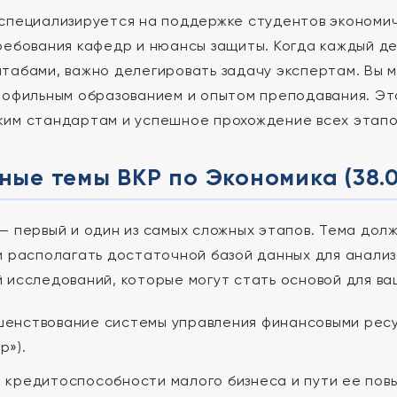
специализируется на поддержке студентов экономи
ребования кафедр и нюансы защиты. Когда каждый де
табами, важно делегировать задачу экспертам. Вы
рофильным образованием и опытом преподавания. Э
им стандартам и успешное прохождение всех этапо
ые темы ВКР по Экономика (38.03
— первый и один из самых сложных этапов. Тема дол
и располагать достаточной базой данных для анали
 исследований, которые могут стать основой для ва
енствование системы управления финансовыми рес
р»).
 кредитоспособности малого бизнеса и пути ее пов