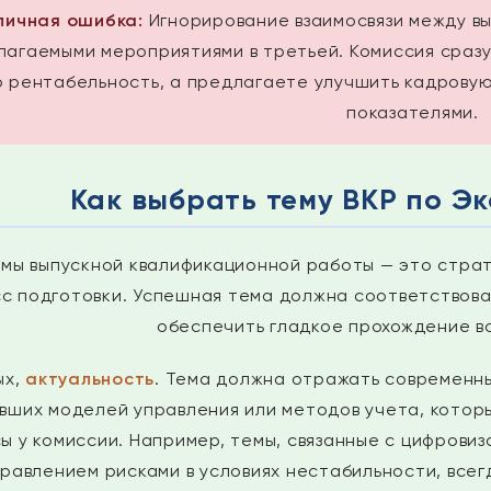
ипичная ошибка:
Игнорирование взаимосвязи между вы
агаемыми мероприятиями в третьей. Комиссия сразу 
ю рентабельность, а предлагаете улучшить кадровую
показателями.
Как выбрать тему ВКР по Эко
мы выпускной квалификационной работы — это страт
с подготовки. Успешная тема должна соответствова
обеспечить гладкое прохождение вс
ых,
актуальность
. Тема должна отражать современн
вших моделей управления или методов учета, которы
ы у комиссии. Например, темы, связанные с цифрови
правлением рисками в условиях нестабильности, все