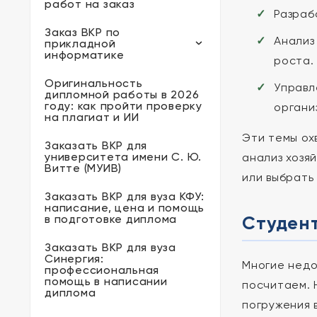
работ на заказ
Разраб
Заказ ВКР по
Анализ
прикладной
информатике
роста.
Оригинальность
Управл
дипломной работы в 2026
году: как пройти проверку
органи
на плагиат и ИИ
Эти темы ох
Заказать ВКР для
университета имени С. Ю.
анализ хозя
Витте (МУИВ)
или выбрать
Заказать ВКР для вуза КФУ:
написание, цена и помощь
Студент
в подготовке диплома
Заказать ВКР для вуза
Синергия:
Многие недо
профессиональная
помощь в написании
посчитаем. 
диплома
погружения 