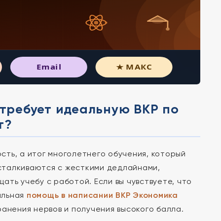
Email
★ МАКС
 требует идеальную ВКР по
т?
ть, а итог многолетнего обучения, который
сталкиваются с жесткими дедлайнами,
ть учебу с работой. Если вы чувствуете, что
альная
помощь в написании ВКР Экономика
нения нервов и получения высокого балла.