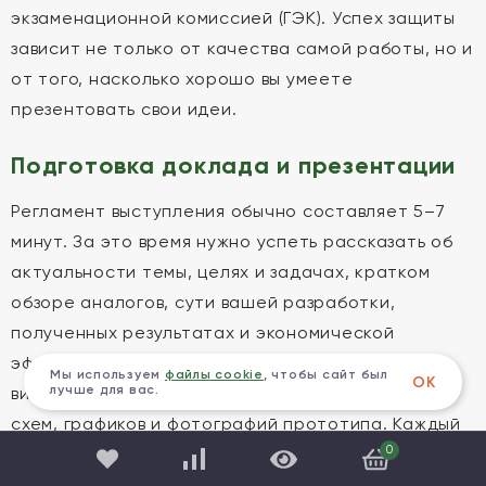
экзаменационной комиссией (ГЭК). Успех защиты
зависит не только от качества самой работы, но и
от того, насколько хорошо вы умеете
презентовать свои идеи.
Подготовка доклада и презентации
Регламент выступления обычно составляет 5–7
минут. За это время нужно успеть рассказать об
актуальности темы, целях и задачах, кратком
обзоре аналогов, сути вашей разработки,
полученных результатах и экономической
эффективности. Презентация должна быть
Мы используем
файлы cookie
, чтобы сайт был
ОК
лучше для вас.
визуально понятной: минимум текста, максимум
схем, графиков и фотографий прототипа. Каждый
0
слайд должен иллюстрировать слова докладчика.