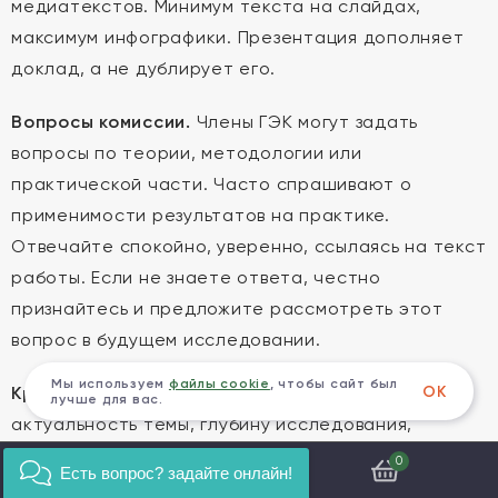
медиатекстов. Минимум текста на слайдах,
максимум инфографики. Презентация дополняет
доклад, а не дублирует его.
Вопросы комиссии.
Члены ГЭК могут задать
вопросы по теории, методологии или
практической части. Часто спрашивают о
применимости результатов на практике.
Отвечайте спокойно, уверенно, ссылаясь на текст
работы. Если не знаете ответа, честно
признайтесь и предложите рассмотреть этот
вопрос в будущем исследовании.
Мы используем
файлы cookie
, чтобы сайт был
ОК
Критерии оценки.
Комиссия оценивает
лучше для вас.
актуальность темы, глубину исследования,
самостоятельность работы, качество
0
Есть вопрос? задайте онлайн!
оформления, уровень владения материалом и