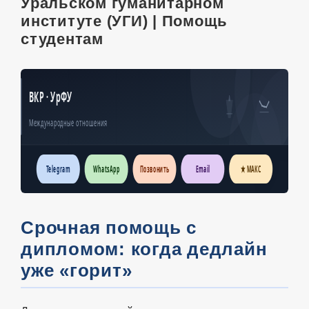
Уральском гуманитарном
институте (УГИ) | Помощь
студентам
ВКР · УрФУ
Международные отношения
Telegram
WhatsApp
Позвонить
Email
★ МАКС
Срочная помощь с
дипломом: когда дедлайн
уже «горит»