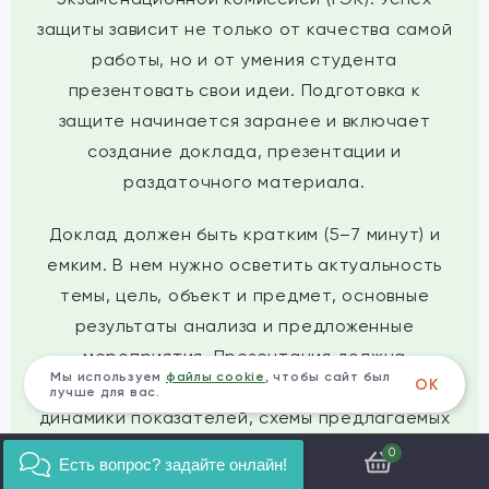
защиты зависит не только от качества самой
работы, но и от умения студента
презентовать свои идеи. Подготовка к
защите начинается заранее и включает
создание доклада, презентации и
раздаточного материала.
Доклад должен быть кратким (5–7 минут) и
емким. В нем нужно осветить актуальность
темы, цель, объект и предмет, основные
результаты анализа и предложенные
мероприятия. Презентация должна
Мы используем
файлы cookie
, чтобы сайт был
ОК
визуализировать ключевые моменты: графики
лучше для вас.
динамики показателей, схемы предлагаемых
решений, таблицу с расчетом экономической
0
Есть вопрос? задайте онлайн!
эффективности. Важно, чтобы слайды были