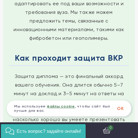
адаптировать ее под ваши возможности и
требования вуза. Мы также можем
предложить темы, связанные с
инновационными материалами, такими как
фибробетон или геополимеры.
Как проходит защита ВКР
Защита диплома — это финальный аккорд
вашего обучения. Она длится обычно 5–7
минут на доклад и 3–5 минут на ответы на
вопросы. Успех защиты зависит не только от
Мы используем
файлы cookie
, чтобы сайт был
ОК
качества самой работы, но и от того,
лучше для вас.
насколько хорошо вы умеете презентовать
свои результаты.
0
Есть вопрос? задайте онлайн!