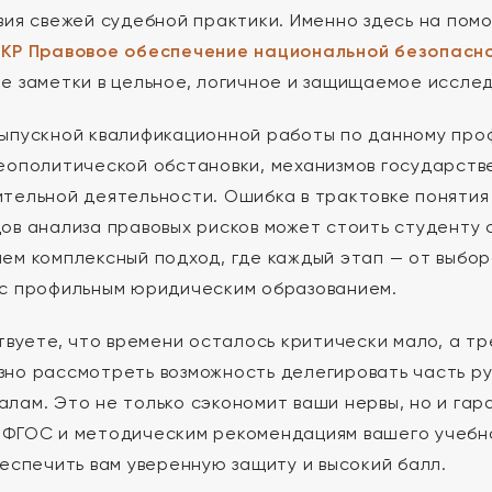
вия свежей судебной практики. Именно здесь на по
ВКР Правовое обеспечение национальной безопасн
е заметки в цельное, логичное и защищаемое иссле
ыпускной квалификационной работы по данному проф
еополитической обстановки, механизмов государств
тельной деятельности. Ошибка в трактовке понятия
ов анализа правовых рисков может стоить студенту 
ем комплексный подход, где каждый этап — от выбо
с профильным юридическим образованием.
ствуете, что времени осталось критически мало, а тр
но рассмотреть возможность делегировать часть р
лам. Это не только сэкономит ваши нервы, но и га
ФГОС и методическим рекомендациям вашего учебно
беспечить вам уверенную защиту и высокий балл.