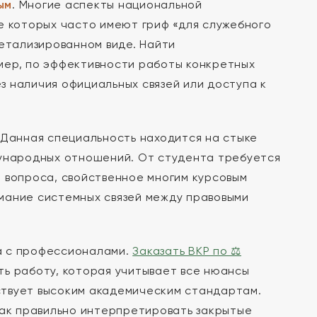
ым
. Многие аспекты национальной
е которых часто имеют гриф «для служебного
детализированном виде. Найти
мер, по эффективности работы конкретных
 наличия официальных связей или доступа к
 Данная специальность находится на стыке
дународных отношений. От студента требуется
 вопроса, свойственное многим курсовым
мание системных связей между правовыми
а с профессионалами.
Заказать ВКР по ⚖
ть работу, которая учитывает все нюансы
ствует высоким академическим стандартам.
как правильно интерпретировать закрытые