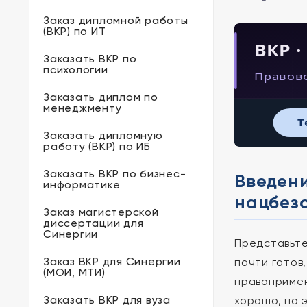
Заказ дипломной работы
(ВКР) по ИТ
ВКР ·
Заказать ВКР по
психологии
Правов
Заказать диплом по
менеджменту
T
Заказать дипломную
работу (ВКР) по ИБ
Заказать ВКР по бизнес-
Введени
информатике
нацбез
Заказ магистерской
диссертации для
Синергии
Представьте
Заказ ВКР для Синергии
почти готов
(МОИ, МТИ)
правопримен
Заказать ВКР для вуза
хорошо, но 