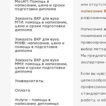
МосАП: Помощь в
или отсутст
написании, цена и сроки
подготовки диплома
написании 
разрозненны
Заказать ВКР для вуза
МТИ: помощь в написании,
цена и сроки подготовки
Написание в
диплома
понимания г
Заказать ВКР для вуза
правоохрани
МУИВ: написание, цена и
помощь в подготовке
выбор метод
диплома
Мы предлага
Заказать ВКР для вуза
экспертами 
ММУ: помощь в написании,
цена и сроки подготовки
диплома
Если вы чув
целесообраз
Университеты
профессиона
Оплата
стандартам 
Услуги - помощь в
работу, а о
написании дипломных