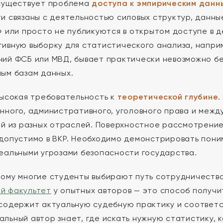
 существует проблема
доступа к эмпирическим данн
и связаны с деятельностью силовых структур, данны
» или просто не публикуются в открытом доступе в 
ивную выборку для статистического анализа, напри
ий ФСБ или МВД, бывает практически невозможно без
ым базам данных.
высокая требовательность к
теоретической глубине
.
нного, административного, уголовного права и меж
ий из разных отраслей. Поверхностное рассмотрение
допустимо в ВКР. Необходимо демонстрировать пони
еальными угрозами безопасности государства.
ому многие студенты выбирают путь сотрудничеств
й факультет
у опытных авторов — это способ получи
содержит актуальную судебную практику и соответ
льный автор знает, где искать нужную статистику, 