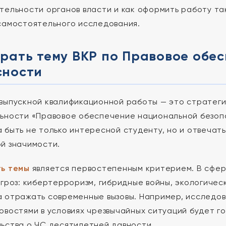
тельности органов власти и как оформить работу так
самостоятельного исследования.
брать тему ВКР по Правовое обе
сности
выпускной квалификационной работы — это стратеги
ьности «Правовое обеспечение национальной безоп
 быть не только интересной студенту, но и отвечать
й значимости.
ть темы
является первостепенным критерием. В сфер
угроз: кибертерроризм, гибридные войны, экологиче
 отражать современные вызовы. Например, исследов
овостями в условиях чрезвычайных ситуаций будет г
ьства о ЧС десятилетней давности.