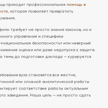
мощь приходит профессиональная
помощь в
ости
, которая позволяет превратить
дование.
илю требует не просто знания законов, но и
енного управления и специфики
 «национальная безопасность» или неверный
снижения оценки или даже недопуска к защите.
ра темы до подготовки доклада — курируется
ебования вуза становятся все жестче,
утинной или сложной аналитической работы
рантирует соответствие работы актуальным
го заведения. Наша цель — не просто сдать