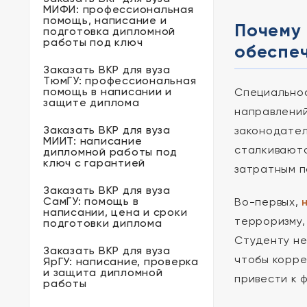
МИФИ: профессиональная
помощь, написание и
Почему
подготовка дипломной
работы под ключ
обеспе
Заказать ВКР для вуза
ТюмГУ: профессиональная
помощь в написании и
Специальнос
защите диплома
направлений
Заказать ВКР для вуза
законодател
МИИТ: написание
сталкиваютс
дипломной работы под
ключ с гарантией
затратным п
Заказать ВКР для вуза
СамГУ: помощь в
Во-первых,
написании, цена и сроки
терроризму,
подготовки диплома
Студенту не
Заказать ВКР для вуза
чтобы корре
ЯрГУ: написание, проверка
и защита дипломной
привести к 
работы