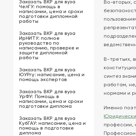
Заказать ВКР для вуза
Во-вторых,
ЧелГУ: помощь в
безопасност
написании, цена и сроки
подготовки дипломной
пользования
работы
репрезентат
Заказать ВКР для вуза
подразделен
ИрНИТУ: полное
руководство по
ведомственн
написанию, проверке и
защите дипломной
работы
В-третьих, 
конституцио
Заказать ВКР для вуза
ЮУРгу: написание, цена и
синтез знан
помощь экспертов
работам, не
Заказать ВКР для вуза
нормами и р
УрФУ: Помощь в
написании, цена и сроки
подготовки диплома
Именно поэт
Юридически
Заказать ВКР для вуза
КубГАУ: написание, цена и
профессии, 
помощь в подготовке
диплома
Профессиона