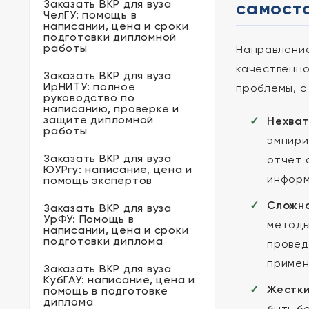
Заказать ВКР для вуза
самост
ЧелГУ: помощь в
написании, цена и сроки
подготовки дипломной
работы
Направление
качественно
Заказать ВКР для вуза
ИрНИТУ: полное
проблемы, с
руководство по
написанию, проверке и
защите дипломной
Нехват
работы
эмпири
Заказать ВКР для вуза
отчет 
ЮУРгу: написание, цена и
информ
помощь экспертов
Сложно
Заказать ВКР для вуза
УрФУ: Помощь в
методы
написании, цена и сроки
подготовки диплома
провед
примен
Заказать ВКР для вуза
КубГАУ: написание, цена и
Жестки
помощь в подготовке
диплома
быть б