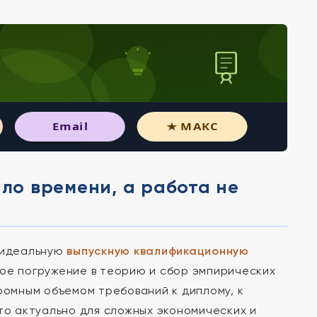
Email
★ МАКС
ало времени, а работа не
т идеальную
выпускную квалификационную
бокое погружение в теорию и сбор эмпирических
ромным объемом требований к диплому, к
то актуально для сложных экономических и