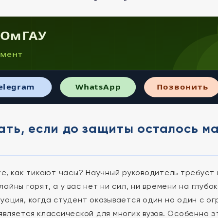
· ОмГАУ
мент
elegram
WhatsApp
Позвонить
ать, если до защиты осталось м
?
те, как тикают часы? Научный руководитель требуе
длайны горят, а у вас нет ни сил, ни времени на глу
уация, когда студент оказывается один на один с ог
является классической для многих вузов. Особенно э