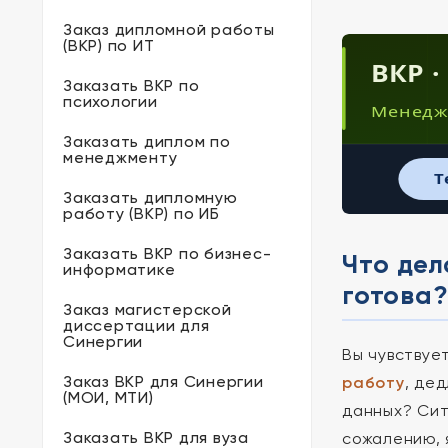
Заказ дипломной работы
(ВКР) по ИТ
ВКР 
Заказать ВКР по
психологии
Менедж
Заказать диплом по
менеджменту
T
Заказать дипломную
работу (ВКР) по ИБ
Заказать ВКР по бизнес-
Что дел
информатике
готова
Заказ магистерской
диссертации для
Синергии
Вы чувствуе
Заказ ВКР для Синергии
работу
, де
(МОИ, МТИ)
данных? Сит
Заказать ВКР для вуза
сожалению, 