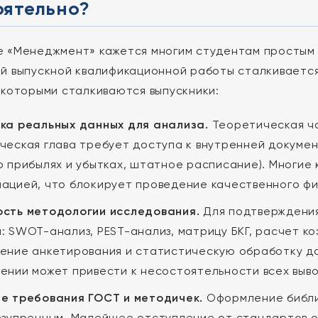
оятельно?
 «Менеджмент» кажется многим студентам простым и
й выпускной квалификационной работы сталкивается
 которыми сталкиваются выпускники:
ка реальных данных для анализа.
Теоретическая ча
ческая глава требует доступа к внутренней докумен
о прибылях и убытках, штатное расписание). Многие
ацией, что блокирует проведение качественного фи
сть методологии исследования.
Для подтверждения
: SWOT-анализ, PEST-анализ, матрицу БКГ, расчет к
ение анкетирования и статистическую обработку да
ении может привести к несостоятельности всех выв
е требования ГОСТ и методичек.
Оформление библио
езупречным. Малейшее отступление от стандартов 