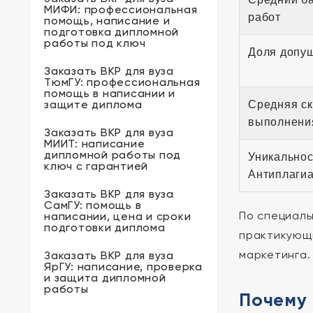
МИФИ: профессиональная
работ
помощь, написание и
подготовка дипломной
работы под ключ
Доля допу
Заказать ВКР для вуза
ТюмГУ: профессиональная
помощь в написании и
защите диплома
Средняя ск
выполнени
Заказать ВКР для вуза
МИИТ: написание
дипломной работы под
Уникальнос
ключ с гарантией
Антиплагиа
Заказать ВКР для вуза
СамГУ: помощь в
По специал
написании, цена и сроки
подготовки диплома
практикующи
маркетинга.
Заказать ВКР для вуза
ЯрГУ: написание, проверка
и защита дипломной
работы
Почему