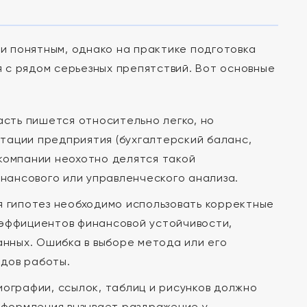
 понятным, однако на практике подготовка
 с рядом серьезных препятствий. Вот основные
сть пишется относительно легко, но
тации предприятия (бухгалтерский баланс,
 компании неохотно делятся такой
нансового или управленческого анализа.
 гипотез необходимо использовать корректные
оэффициентов финансовой устойчивости,
нных. Ошибка в выборе метода или его
одов работы.
графии, ссылок, таблиц и рисунков должно
оформления вызывает раздражение у