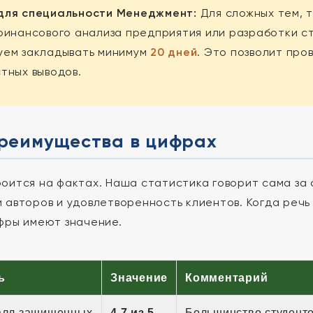
 для специальности Менеджмент:
Для сложных тем, 
финансового анализа предприятия или разработки с
уем закладывать минимум
20 дней
. Это позволит про
тных выводов.
реимущества в цифрах
оится на фактах. Наша статистика говорит сама за 
 авторов и удовлетворенность клиентов. Когда речь 
фры имеют значение.
ь
Значение
Комментарий
алл защищенных
4.7 из 5
Большинство студенто