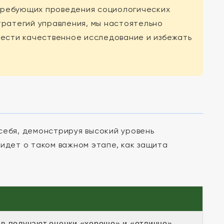
требующих проведения социологических
тратегий управления, мы настоятельно
вести качественное исследование и избежать
себя, демонстрируя высокий уровень
идет о таком важном этапе, как защита
в получают оценки «хорошо» и «отлично».