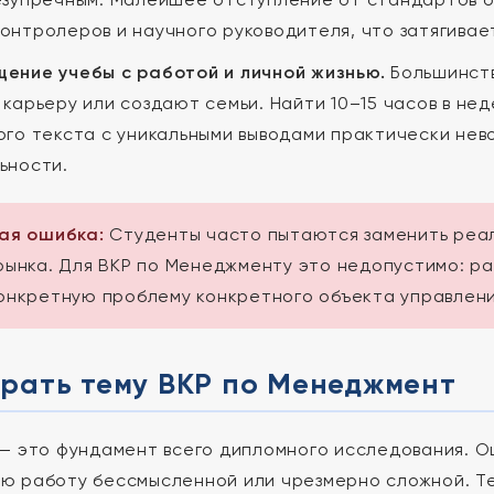
онтролеров и научного руководителя, что затягивае
ение учебы с работой и личной жизнью.
Большинств
 карьеру или создают семьи. Найти 10–15 часов в не
ого текста с уникальными выводами практически нев
ьности.
ная ошибка:
Студенты часто пытаются заменить реа
рынка. Для ВКР по Менеджменту это недопустимо: р
онкретную проблему конкретного объекта управлени
брать тему ВКР по Менеджмент
— это фундамент всего дипломного исследования. О
 работу бессмысленной или чрезмерно сложной. Тем