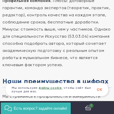
Профильная компания.
Плюсы: договорные
гарантии, команда экспертов (теоретик, практик,
редактор), контроль качества на каждом этапе,
соблюдение сроков, бесплатные доработки.
Минусы: стоимость выше, чем у частников. Однако
для специальности Искусство (53.03.04) компания
способна подобрать автора, который сочетает
академическую подготовку с реальным опытом
работы в музыкальном бизнесе, что является
ключевым фактором успеха.
Наши преимущества в цифрах
Мы используем
файлы cookie
, чтобы сайт был
ОК
лучше для вас.
Мы стремимся к прозрачности и измеримости
результатов нашей работы. Вот как выглядят
0
Есть вопрос? задайте онлайн!
наши показатели эффективности: