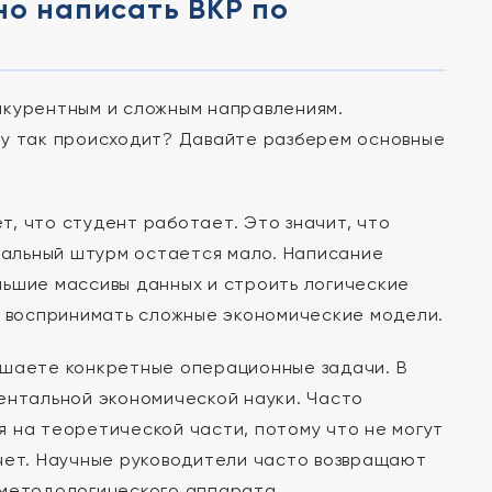
но написать ВКР по
нкурентным и сложным направлениям.
му так происходит? Давайте разберем основные
т, что студент работает. Это значит, что
туальный штурм остается мало. Написание
льшие массивы данных и строить логические
я воспринимать сложные экономические модели.
ешаете конкретные операционные задачи. В
ентальной экономической науки. Часто
 на теоретической части, потому что не могут
тчет. Научные руководители часто возвращают
 методологического аппарата.