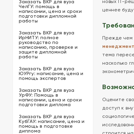
новых IT-ре
Заказать ВКР для вуза
ЧелГУ: помощь в
ценнее буду
написании, цена и сроки
подготовки дипломной
работы
Требован
Заказать ВКР для вуза
ИрНИТУ: полное
Прежде чем 
руководство по
менеджмент
написанию, проверке и
защите дипломной
тема пересе
работы
насколько г
Заказать ВКР для вуза
эконометрич
ЮУРгу: написание, цена и
помощь экспертов
Возможно
Заказать ВКР для вуза
УрФУ: Помощь в
Оцените сво
написании, цена и сроки
подготовки диплома
доступ к вн
социологиче
Заказать ВКР для вуза
КубГАУ: написание, цена и
исследован
помощь в подготовке
диплома
строится на