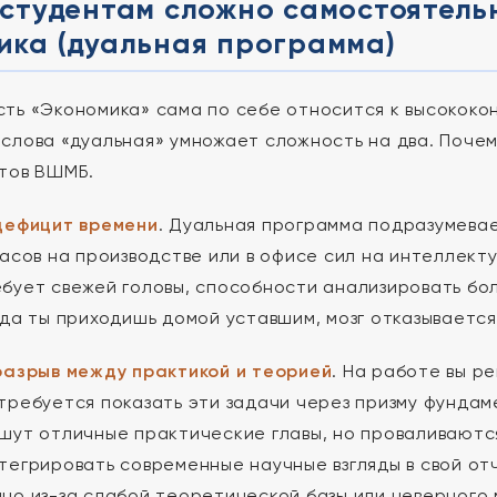
студентам сложно самостоятель
ика (дуальная программа)
ть «Экономика» сама по себе относится к высококо
слова «дуальная» умножает сложность на два. Поче
тов ВШМБ.
дефицит времени
. Дуальная программа подразумевае
часов на производстве или в офисе сил на интеллек
бует свежей головы, способности анализировать бо
гда ты приходишь домой уставшим, мозг отказываетс
разрыв между практикой и теорией
. На работе вы р
требуется показать эти задачи через призму фундам
шут отличные практические главы, но проваливаются
тегрировать современные научные взгляды в свой о
но из-за слабой теоретической базы или неверного