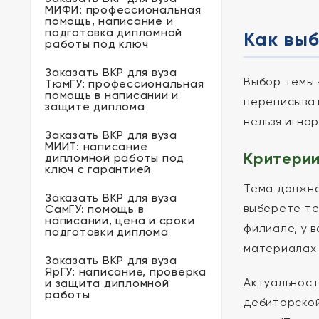
МИФИ: профессиональная
помощь, написание и
подготовка дипломной
Как выб
работы под ключ
Заказать ВКР для вуза
Выбор темы 
ТюмГУ: профессиональная
помощь в написании и
переписыват
защите диплома
нельзя игно
Заказать ВКР для вуза
МИИТ: написание
Критерии
дипломной работы под
ключ с гарантией
Тема должна
Заказать ВКР для вуза
выберете те
СамГУ: помощь в
написании, цена и сроки
филиале, у 
подготовки диплома
материалах 
Заказать ВКР для вуза
ЯрГУ: написание, проверка
Актуальност
и защита дипломной
работы
дебиторской