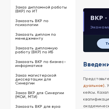
Заказ дипломной работы
(ВКР) по ИТ
ВКР 
Заказать ВКР по
психологии
Экономи
Заказать диплом по
менеджменту
T
Заказать дипломную
работу (ВКР) по ИБ
Заказать ВКР по бизнес-
Введени
информатике
Заказ магистерской
Представьте
диссертации для
Синергии
дуальное)
. 
кейсы. Каза
Заказ ВКР для Синергии
(МОИ, МТИ)
квалификаци
академическ
Заказать ВКР для вуза