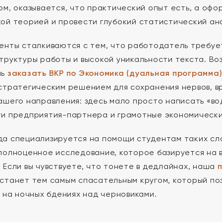
ом, оказывается, что практический опыт есть, а офор
ой теорией и провести глубокий статистический ана
енты сталкиваются с тем, что работодатель требуе
труктуры работы и высокой уникальности текста. Во
ль
заказать ВКР по Экономика (дуальная программа
стратегическим решением для сохранения нервов, в
ашего направления: здесь мало просто написать «во
и предприятия-партнера и грамотные экономически
а специализируется на помощи студентам таких сло
полноценное исследование, которое базируется на 
 Если вы чувствуете, что тонете в дедлайнах, наша
станет тем самым спасательным кругом, который по
е на ночных бдениях над черновиками.