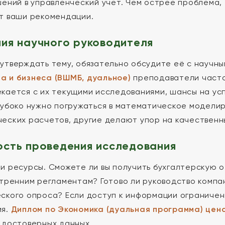
шений в управленческий учет. Чем острее проблема,
т ваши рекомендации.
ия научного руководителя
утверждать тему, обязательно обсудите её с научн
а и бизнеса (ВШМБ, дуальное)
преподаватели часто
кается с их текущими исследованиями, шансы на ус
лубоко нужно погружаться в математическое модели
еских расчетов, другие делают упор на качественн
сть проведения исследования
и ресурсы. Сможете ли вы получить бухгалтерскую от
утренним регламентам? Готово ли руководство компа
ского опроса? Если доступ к информации ограничен,
ия.
Диплом по Экономика (дуальная программа) цен
 достоверных данных.