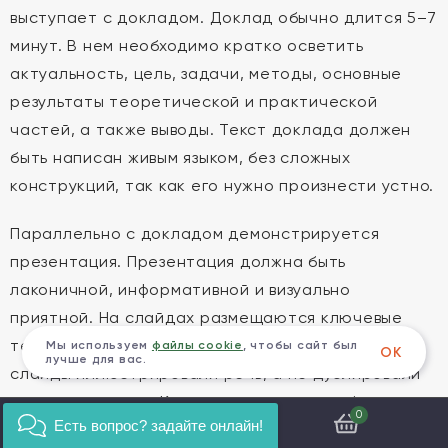
выступает с докладом. Доклад обычно длится 5–7
минут. В нем необходимо кратко осветить
актуальность, цель, задачи, методы, основные
результаты теоретической и практической
частей, а также выводы. Текст доклада должен
быть написан живым языком, без сложных
конструкций, так как его нужно произнести устно.
Параллельно с докладом демонстрируется
презентация. Презентация должна быть
лаконичной, информативной и визуально
приятной. На слайдах размещаются ключевые
тезисы, таблицы, графики, схемы. Важно, чтобы
Мы используем
файлы cookie
, чтобы сайт был
ОК
лучше для вас.
слайды иллюстрировали речь, а не дублировали
ее слово в слово. Количество слайдов обычно
0
Есть вопрос? задайте онлайн!
составляет 10–15.