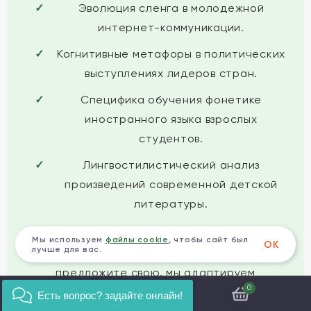
Эволюция сленга в молодежной
интернет-коммуникации.
Когнитивные метафоры в политических
выступлениях лидеров стран.
Специфика обучения фонетике
иностранного языка взрослых
студентов.
Лингвостилистический анализ
произведений современной детской
литературы.
Если вы хотите
написание ВКР по
Мы используем
файлы cookie
, чтобы сайт был
ОК
лучше для вас.
Лингвистика
по одной из этих тем или
предложите свою, мы адаптируем
0
исследование под ваши интересы и
Есть вопрос? задайте онлайн!