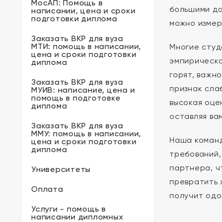
МосАП: Помощь в
большими да
написании, цена и сроки
подготовки диплома
можно измер
Заказать ВКР для вуза
МТИ: помощь в написании,
Многие студ
цена и сроки подготовки
эмпирическо
диплома
горят, важно
Заказать ВКР для вуза
признак сла
МУИВ: написание, цена и
помощь в подготовке
высокая оце
диплома
оставляя ва
Заказать ВКР для вуза
ММУ: помощь в написании,
Наша команд
цена и сроки подготовки
диплома
требований,
партнера, 
Университеты
превратить 
Оплата
получит одо
Услуги - помощь в
написании дипломных