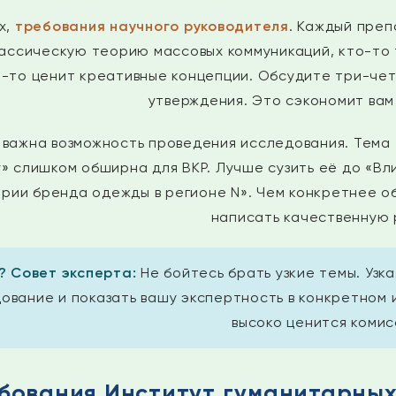
х,
требования научного руководителя
. Каждый преп
ассическую теорию массовых коммуникаций, кто-то т
о-то ценит креативные концепции. Обсудите три-че
утверждения. Это сэкономит вам
 важна возможность проведения исследования. Тема
» слишком обширна для ВКР. Лучше сузить её до «Вли
рии бренда одежды в регионе N». Чем конкретнее о
написать качественную 
? Совет эксперта:
Не бойтесь брать узкие темы. Узк
ование и показать вашу экспертность в конкретном 
высоко ценится комис
бования Институт гуманитарных