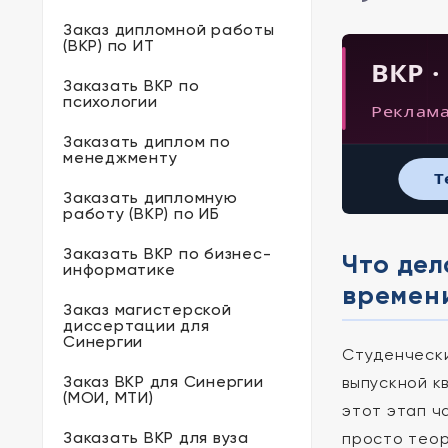
Заказ дипломной работы
(ВКР) по ИТ
ВКР ·
Заказать ВКР по
психологии
Реклама
Заказать диплом по
менеджменту
T
Заказать дипломную
работу (ВКР) по ИБ
Заказать ВКР по бизнес-
Что дел
информатике
времен
Заказ магистерской
диссертации для
Синергии
Студенчески
Заказ ВКР для Синергии
выпускной к
(МОИ, МТИ)
этот этап ч
Заказать ВКР для вуза
просто теор