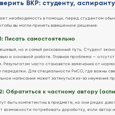
верить ВКР: студенту, аспирант
кает необходимость в помощи, перед студентом обыч
 чтобы вы могли принять взвешенное решение.
1: Писать самостоятельно
ешевый, но и самый рискованный путь. Студент эконо
вью и основной работе. Главная проблема — отсутст
. Результатом часто становятся замечания от нормо
 переделки. Для специальности РиСО, где важны све
ьное написание может затянуться из-за неумения пр
2: Обратиться к частному автору (асп
гут быть компетентны в предмете, но они редко дают
ет возможности потребовать доработку, если автор 