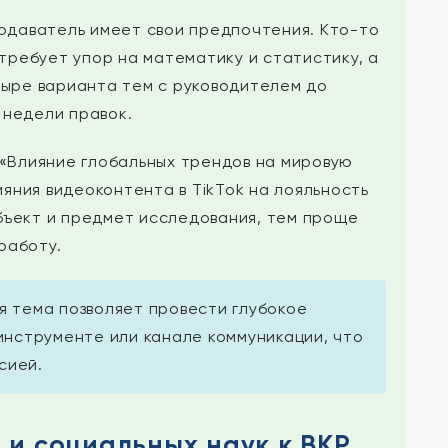
одаватель имеет свои предпочтения. Кто-то
ребует упор на математику и статистику, а
тыре варианта тем с руководителем до
 недели правок.
 «Влияние глобальных трендов на мировую
яния видеоконтента в TikTok на лояльность
бъект и предмет исследования, тем проще
работу.
ая тема позволяет провести глубокое
инструменте или канале коммуникации, что
сией.
 и социальных наук к ВКР