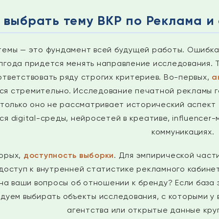
 выбрать тему ВКР по Реклама и
темы — это фундамент всей будущей работы. Ошибка 
лгода придется менять направление исследования. Т
ответствовать ряду строгих критериев. Во-первых,
а
я стремительно. Исследование печатной рекламы газ
 только оно не рассматривает исторический аспект
я digital-среды, нейросетей в креативе, influencer
коммуникациях.
орых,
доступность выборки
. Для эмпирической част
доступ к внутренней статистике рекламного кабине
на ваши вопросы об отношении к бренду? Если база 
дуем выбирать объекты исследования, с которыми у в
агентства или открытые данные круп