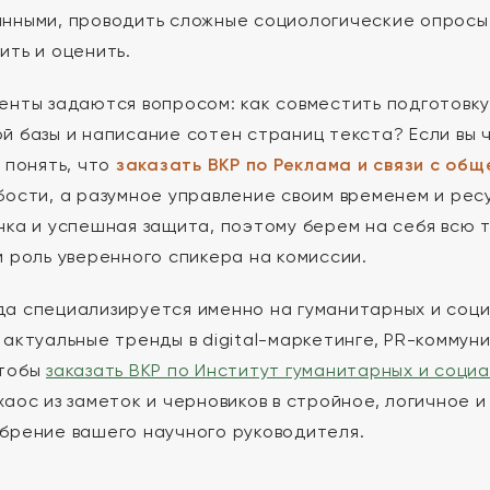
нными, проводить сложные социологические опросы 
ить и оценить.
енты задаются вопросом: как совместить подготовку 
й базы и написание сотен страниц текста? Если вы ч
 понять, что
заказать ВКР по Реклама и связи с об
бости, а разумное управление своим временем и рес
нка и успешная защита, поэтому берем на себя всю 
м роль уверенного спикера на комиссии.
а специализируется именно на гуманитарных и соци
 актуальные тренды в digital-маркетинге, PR-коммун
чтобы
заказать ВКР по Институт гуманитарных и социа
хаос из заметок и черновиков в стройное, логичное
брение вашего научного руководителя.