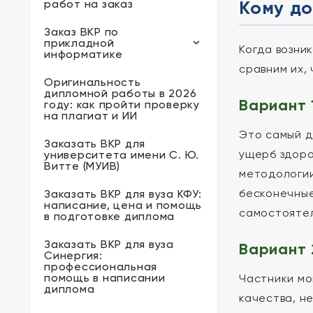
Кому до
работ на заказ
Заказ ВКР по
прикладной
Когда возни
информатике
сравним их,
Оригинальность
дипломной работы в 2026
Вариант 
году: как пройти проверку
на плагиат и ИИ
Это самый д
Заказать ВКР для
ущерб здоро
университета имени С. Ю.
Витте (МУИВ)
методологии
бесконечные
Заказать ВКР для вуза КФУ:
написание, цена и помощь
самостоятел
в подготовке диплома
Заказать ВКР для вуза
Вариант 
Синергия:
профессиональная
помощь в написании
Частники мо
диплома
качества, н