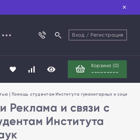
Вход
/
Регистрация
Корзина (
0
)
---------
стью | Помощь студентам Института гуманитарных и социальн
и Реклама и связи с
удентам Института
аук