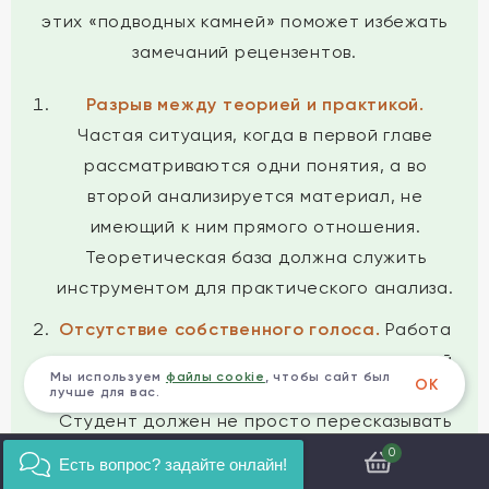
этих «подводных камней» поможет избежать
замечаний рецензентов.
Разрыв между теорией и практикой.
Частая ситуация, когда в первой главе
рассматриваются одни понятия, а во
второй анализируется материал, не
имеющий к ним прямого отношения.
Теоретическая база должна служить
инструментом для практического анализа.
Отсутствие собственного голоса.
Работа
превращается в компиляцию чужих мнений
Мы используем
файлы cookie
, чтобы сайт был
ОК
без авторской оценки и интерпретации.
лучше для вас.
Студент должен не просто пересказывать
теории, а применять их и делать
0
Есть вопрос? задайте онлайн!
собственные выводы.