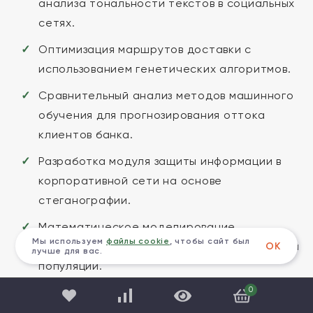
анализа тональности текстов в социальных
сетях.
Оптимизация маршрутов доставки с
использованием генетических алгоритмов.
Сравнительный анализ методов машинного
обучения для прогнозирования оттока
клиентов банка.
Разработка модуля защиты информации в
корпоративной сети на основе
стеганографии.
Математическое моделирование
Мы используем
файлы cookie
, чтобы сайт был
эпидемиологических процессов в замкнутой
ОК
лучше для вас.
популяции.
0
Создание рекомендательной системы для
интернет-магазина на основе