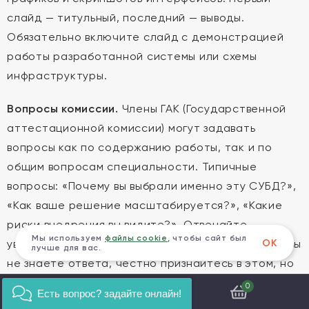
слайд — титульный, последний — выводы.
Обязательно включите слайд с демонстрацией
работы разработанной системы или схемы
инфраструктуры.
Вопросы комиссии.
Члены ГАК (Государственной
аттестационной комиссии) могут задавать
вопросы как по содержанию работы, так и по
общим вопросам специальности. Типичные
вопросы: «Почему вы выбрали именно эту СУБД?»,
«Как ваше решение масштабируется?», «Какие
риски внедрения вы видите?». Отвечайте
Мы используем
файлы cookie
, чтобы сайт был
ОК
уверенно, опираясь на данные из диплома. Если вы
лучше для вас.
не знаете ответа, честно признайтесь в этом, но
предложите гипотезу или направление для
0
Есть вопрос? задайте онлайн!
дальнейшего изучения.