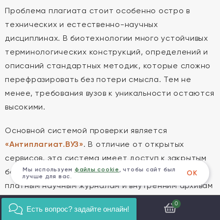
Проблема плагиата стоит особенно остро в
технических и естественно-научных
дисциплинах. В биотехнологии много устойчивых
терминологических конструкций, определений и
описаний стандартных методик, которые сложно
перефразировать без потери смысла. Тем не
менее, требования вузов к уникальности остаются
высокими.
Основной системой проверки является
«Антиплагиат.ВУЗ»
. В отличие от открытых
сервисов, эта система имеет доступ к закрытым
Мы используем
файлы cookie
, чтобы сайт был
базам данных: работам других студентов,
ОК
лучше для вас.
платным научным журналам и внутренним архивам
вузов. Поэтому проверка в бесплатных онлайн-
0
Есть вопрос? задайте онлайн!
сервисах не дает реальной картины.