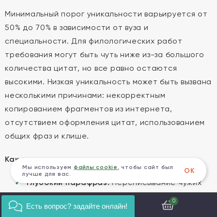
Минимальный порог уникальности варьируется от
50% до 70% в зависимости от вуза и
специальности. Для филологических работ
требования могут быть чуть ниже из-за большого
количества цитат, но все равно остаются
высокими. Низкая уникальность может быть вызвана
несколькими причинами: некорректным
копированием фрагментов из интернета,
отсутствием оформления цитат, использованием
общих фраз и клише.
Как повысить уникальность легально:
Мы используем
файлы cookie
, чтобы сайт был
ОК
лучше для вас.
Глубокий парафраз:
Переписывание чужих
мыслей своими словами с сохранением
0
Есть вопрос? задайте онлайн!
смысла. Это требует хорошего понимания