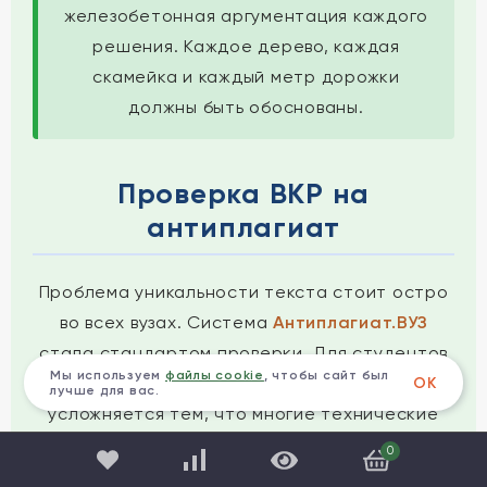
железобетонная аргументация каждого
решения. Каждое дерево, каждая
скамейка и каждый метр дорожки
должны быть обоснованы.
Проверка ВКР на
антиплагиат
Проблема уникальности текста стоит остро
во всех вузах. Система
Антиплагиат.ВУЗ
стала стандартом проверки. Для студентов
Мы используем
файлы cookie
, чтобы сайт был
творческих специальностей задача
ОК
лучше для вас.
усложняется тем, что многие технические
описания, нормативные выдержки и
0
определения терминов являются