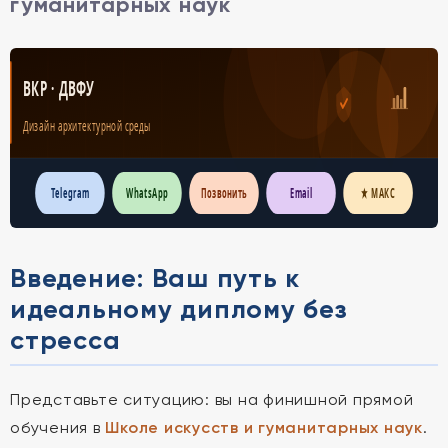
гуманитарных наук
ВКР · ДВФУ
Дизайн архитектурной среды
Telegram
WhatsApp
Позвонить
Email
★ МАКС
Введение: Ваш путь к
идеальному диплому без
стресса
Представьте ситуацию: вы на финишной прямой
обучения в
Школе искусств и гуманитарных наук
.