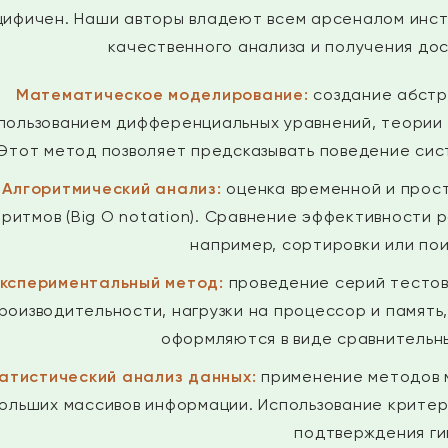
цифичен. Наши авторы владеют всем арсеналом инст
качественного анализа и получения дос
Математическое моделирование:
создание абстр
пользованием дифференциальных уравнений, теории
Этот метод позволяет предсказывать поведение сис
Алгоритмический анализ:
оценка временной и прос
оритмов (Big O notation). Сравнение эффективности 
например, сортировки или пои
кспериментальный метод:
проведение серий тестов
роизводительности, нагрузки на процессор и память
оформляются в виде сравнительны
атистический анализ данных:
применение методов 
ольших массивов информации. Использование критер
подтверждения ги