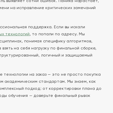
ль выявляет сотни ошибок. Паника нарастает,
мени на исправление критических замечаний
сиональная поддержка. Если вы искали
ых технологий
, то попали по адресу. Мы
сциплинах, понимая специфику алгоритмов,
взять на себя нагрузку по финальной сборке,
структурированный, логичный и защищаемый
технологии на заказ — это не просто покупка
им академическим стандартам. Мы знаем, как
комплексный подход: от корректировки плана до
годы обучения — доверьте финальный рывок