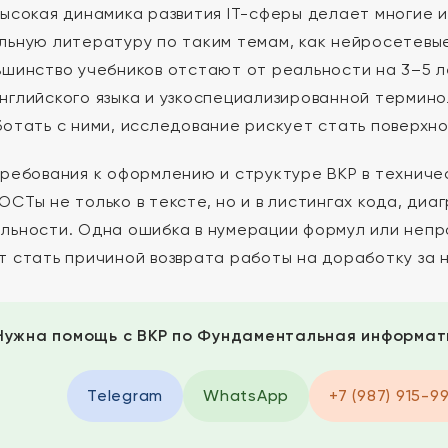
высокая динамика развития IT-сферы делает многие 
льную литературу по таким темам, как нейросетевы
ьшинство учебников отстают от реальности на 3–5 л
нглийского языка и узкоспециализированной термино
ботать с ними, исследование рискует стать поверхн
требования к оформлению и структуре ВКР в техниче
ОСТы не только в тексте, но и в листингах кода, диа
льности. Одна ошибка в нумерации формул или неп
т стать причиной возврата работы на доработку за 
Нужна помощь с ВКР по Фундаментальная информат
Telegram
WhatsApp
+7 (987) 915-9