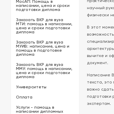
практическа
МосАП: Помощь в
написании, цена и сроки
научный рук
подготовки диплома
физически н
Заказать ВКР для вуза
МТИ: помощь в написании,
В этот моме
цена и сроки подготовки
диплома
возможност
специализир
Заказать ВКР для вуза
МУИВ: написание, цена и
архитектуры
помощь в подготовке
диплома
вычитке и о
документ.
Заказать ВКР для вуза
ММУ: помощь в написании,
цена и сроки подготовки
Написание В
диплома
текста, это
Университеты
важно сдать
подготовки 
Оплата
экспертам.
Услуги - помощь в
написании дипломных