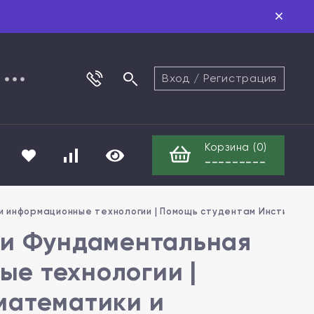
Вход
/
Регистрация
Корзина (
0
)
---------
и информационные технологии | Помощь студентам Института
ти Фундаментальная
е технологии |
математики и