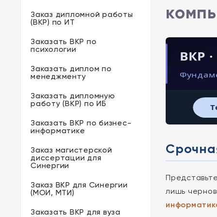
компь
Заказ дипломной работы
(ВКР) по ИТ
Заказать ВКР по
психологии
ВКР 
Заказать диплом по
Фундам
менеджменту
Заказать дипломную
работу (ВКР) по ИБ
T
Заказать ВКР по бизнес-
информатике
Срочная
Заказ магистерской
диссертации для
Синергии
Представьте
Заказ ВКР для Синергии
лишь чернов
(МОИ, МТИ)
информатик
Заказать ВКР для вуза