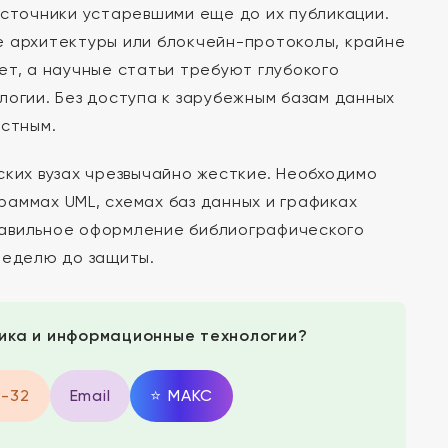
источники устаревшими еще до их публикации.
е архитектуры или блокчейн-протоколы, крайне
ет, а научные статьи требуют глубокого
логии. Без доступа к зарубежным базам данных
остным.
ских вузах чрезвычайно жесткие. Необходимо
граммах UML, схемах баз данных и графиках
равильное оформление библиографического
неделю до защиты.
ика и информационные технологии?
9-32
Email
⭐
MAКС