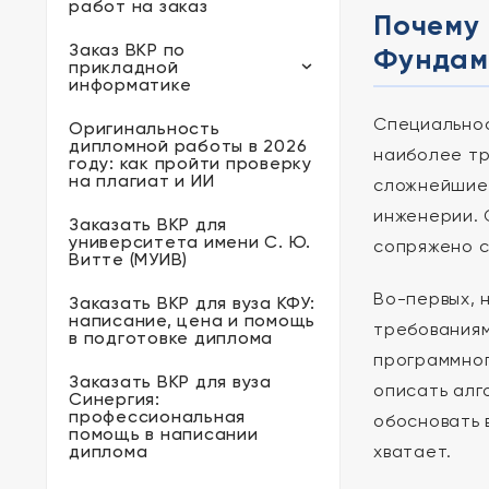
работ на заказ
Почему 
Заказ ВКР по
Фундам
прикладной
информатике
Специальнос
Оригинальность
дипломной работы в 2026
наиболее тр
году: как пройти проверку
на плагиат и ИИ
сложнейшие 
инженерии. 
Заказать ВКР для
университета имени С. Ю.
сопряжено с
Витте (МУИВ)
Во-первых, 
Заказать ВКР для вуза КФУ:
написание, цена и помощь
требованиям
в подготовке диплома
программног
Заказать ВКР для вуза
описать алг
Синергия:
профессиональная
обосновать 
помощь в написании
диплома
хватает.