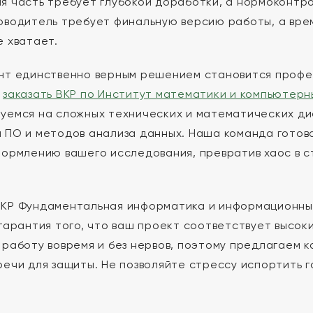
я часть требует глубокой доработки, а нормоконтро
оводитель требует финальную версию работы, а вре
е хватает.
нт единственно верным решением становится профес
ь
заказать ВКР по Институт математики и компьютерн
уемся на сложных технических и математических ди
 ПО и методов анализа данных. Наша команда готова 
формлению вашего исследования, превратив хаос в 
КР Фундаментальная информатика и информационные 
 гарантия того, что ваш проект соответствует высок
 работу вовремя и без нервов, поэтому предлагаем 
речи для защиты. Не позволяйте стрессу испортить 