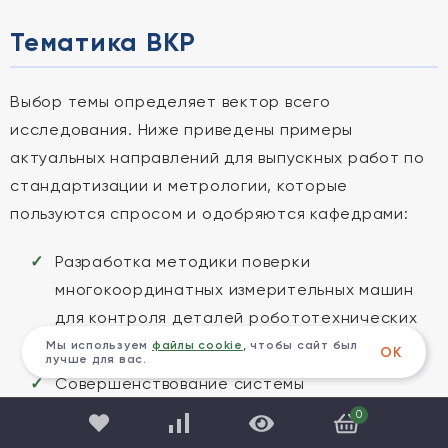
Тематика ВКР
Выбор темы определяет вектор всего
исследования. Ниже приведены примеры
актуальных направлений для выпускных работ по
стандартизации и метрологии, которые
пользуются спросом и одобряются кафедрами:
Разработка методики поверки
многокоординатных измерительных машин
для контроля деталей робототехнических
комплексов.
Мы используем
файлы cookie
, чтобы сайт был
ОК
лучше для вас.
Совершенствование системы
метрологического обеспечения на
0
предприятии машиностроения на основе