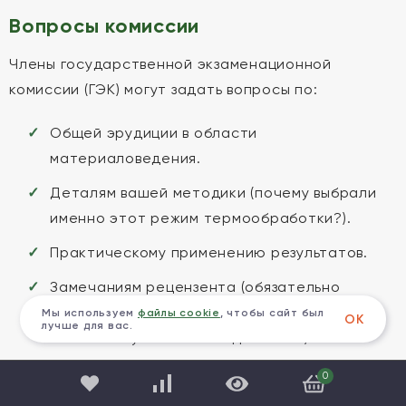
Вопросы комиссии
Члены государственной экзаменационной
комиссии (ГЭК) могут задать вопросы по:
Общей эрудиции в области
материаловедения.
Деталям вашей методики (почему выбрали
именно этот режим термообработки?).
Практическому применению результатов.
Замечаниям рецензента (обязательно
прочтите рецензию заранее и подготовьте
Мы используем
файлы cookie
, чтобы сайт был
ОК
лучше для вас.
ответы на указанные недостатки).
0
Критерии оценки