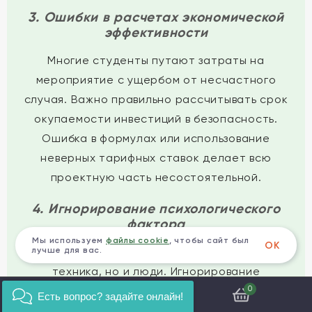
3. Ошибки в расчетах экономической
эффективности
Многие студенты путают затраты на
мероприятие с ущербом от несчастного
случая. Важно правильно рассчитывать срок
окупаемости инвестиций в безопасность.
Ошибка в формулах или использование
неверных тарифных ставок делает всю
проектную часть несостоятельной.
4. Игнорирование психологического
фактора
Мы используем
файлы cookie
, чтобы сайт был
ОК
Техносферная безопасность — это не только
лучше для вас.
техника, но и люди. Игнорирование
человеческого фактора, усталости,
0
Есть вопрос? задайте онлайн!
мотивации к безопасному труду является