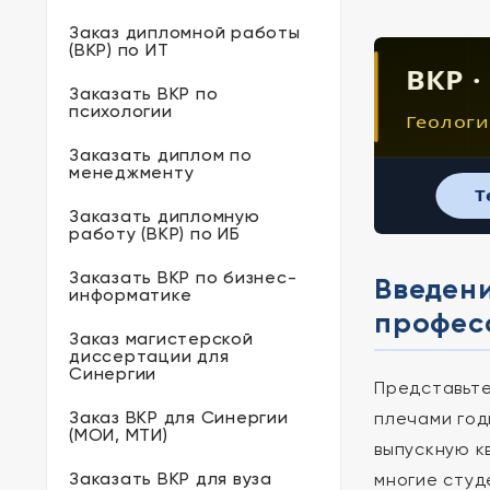
Заказ дипломной работы
(ВКР) по ИТ
ВКР ·
Заказать ВКР по
психологии
Геологи
Заказать диплом по
менеджменту
T
Заказать дипломную
работу (ВКР) по ИБ
Заказать ВКР по бизнес-
Введени
информатике
профес
Заказ магистерской
диссертации для
Синергии
Представьте
Заказ ВКР для Синергии
плечами год
(МОИ, МТИ)
выпускную к
Заказать ВКР для вуза
многие студ