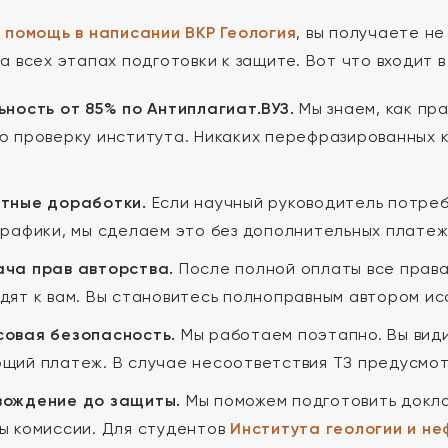
м
помощь в написании ВКР Геология
, вы получаете н
а всех этапах подготовки к защите. Вот что входит 
ьность от 85% по Антиплагиат.ВУЗ.
Мы знаем, как пр
ю проверку института. Никаких перефразированных к
.
тные доработки.
Если научный руководитель потреб
графики, мы сделаем это без дополнительных плате
ча прав авторства.
После полной оплаты все права
дят к вам. Вы становитесь полноправным автором ис
овая безопасность.
Мы работаем поэтапно. Вы види
щий платеж. В случае несоответствия ТЗ предусмот
ождение до защиты.
Мы поможем подготовить докла
ы комиссии. Для студентов
Института геологии и не