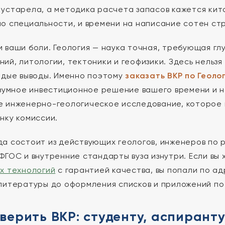
устарела, а методика расчета запасов кажется кита
о специальности, и времени на написание сотен ст
 ваши боли. Геология — наука точная, требующая гл
ий, литологии, тектоники и геофизики. Здесь нельзя 
рдые выводы. Именно поэтому
заказать ВКР по Геоло
азумное инвестиционное решение вашего времени и н
 инженерно-геологическое исследование, которое 
нку комиссии.
а состоит из действующих геологов, инженеров по р
ФГОС и внутренние стандарты вуза изнутри. Если вы
х технологий
с гарантией качества, вы попали по ад
литературы до оформления списков и приложений по
верить ВКР: студенту, аспирант