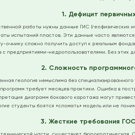
1. Дефицит первичны
ственной работы нужны данные ГИС (геофизических и
таты испытаний пластов. Эти данные часто являютс
у-очнику сложно получить доступ к реальным фондам
в с предприятиями-недропользователями. Без этих д
2. Сложность программног
нная геология немыслима без специализированного ПО:
 программ требует месяцев практики. Ошибка в пост
претация диаграмм бокового каротажа могут привес
огие студенты боятся «сломать» модель или не пони
3. Жесткие требования ГО
технической части, существует бюрократическая. 