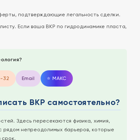
ферты, подтверждающие легальность сделки.
листу. Если ваша ВКР по гидродинамике пласта,
еология?
9-32
Email
⭐
MAКС
писать ВКР самостоятельно?
стей. Здесь пересекаются физика, химия,
с рядом непреодолимых барьеров, которые
 срок.