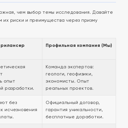
ожная, чем выбор темы исследования. Давайте
м их риски и преимущества через призму
Фрилансер
Профильная компания (Мы)
ретическая
Команда экспертов:
ет
геологи, геофизики,
ь опыт
экономисты. Опыт
й разработки.
реальных проектов.
ают без
Официальный договор,
ск исчезновения
гарантия уникальности,
платы.
бесплатные доработки.