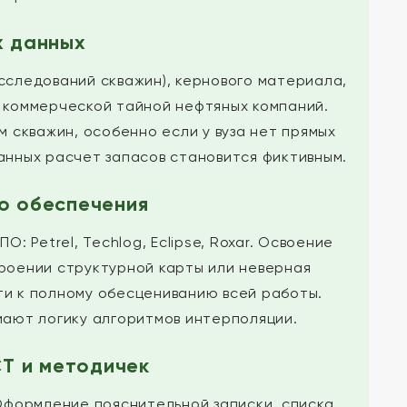
х данных
сследований скважин), кернового материала,
я коммерческой тайной нефтяных компаний.
 скважин, особенно если у вуза нет прямых
анных расчет запасов становится фиктивным.
о обеспечения
 Petrel, Techlog, Eclipse, Roxar. Освоение
роении структурной карты или неверная
ти к полному обесцениванию всей работы.
мают логику алгоритмов интерполяции.
СТ и методичек
Оформление пояснительной записки, списка