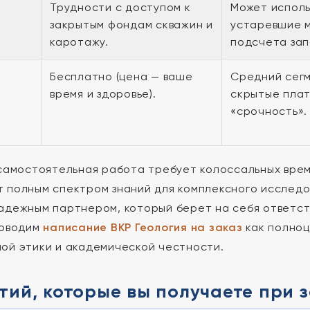
а
Трудности с доступом к
Может исполь
закрытым фондам скважин и
устаревшие 
каротажу.
подсчета зап
Бесплатно (цена — ваше
Средний сегм
время и здоровье).
скрытые плат
«срочность».
 самостоятельная работа требует колоссальных вре
 полным спектром знаний для комплексного исслед
адежным партнером, который берет на себя ответст
роводим
написание ВКР Геология на заказ
как полноц
ой этики и академической честности.
тий, которые вы получаете при з