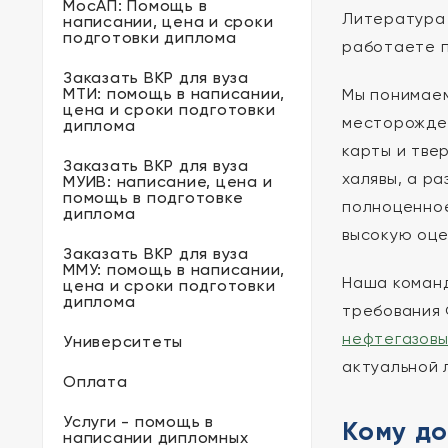
МосАП: Помощь в
Литература 
написании, цена и сроки
подготовки диплома
работаете п
Заказать ВКР для вуза
МТИ: помощь в написании,
Мы понимаем
цена и сроки подготовки
месторожден
диплома
карты и тве
Заказать ВКР для вуза
халявы, а р
МУИВ: написание, цена и
помощь в подготовке
полноценное
диплома
высокую оце
Заказать ВКР для вуза
ММУ: помощь в написании,
Наша команд
цена и сроки подготовки
диплома
требования 
нефтегазовы
Университеты
актуальной 
Оплата
Услуги - помощь в
Кому до
написании дипломных