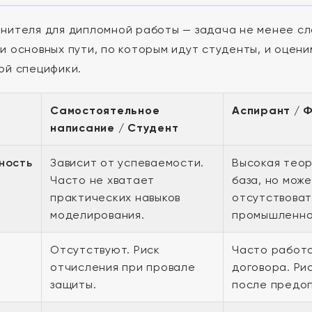
нителя для дипломной работы — задача не менее сл
и основных пути, по которым идут студенты, и оцени
ой специфики.
Самостоятельное
Аспирант / 
написание / Студент
ность
Зависит от успеваемости.
Высокая тео
Часто не хватает
база, но мож
практических навыков
отсутствоват
моделирования.
промышленно
Отсутствуют. Риск
Часто работ
отчисления при провале
договора. Ри
защиты.
после предо