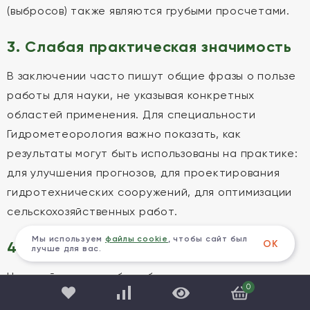
(выбросов) также являются грубыми просчетами.
3. Слабая практическая значимость
В заключении часто пишут общие фразы о пользе
работы для науки, не указывая конкретных
областей применения. Для специальности
Гидрометеорология важно показать, как
результаты могут быть использованы на практике:
для улучшения прогнозов, для проектирования
гидротехнических сооружений, для оптимизации
сельскохозяйственных работ.
Мы используем
файлы cookie
, чтобы сайт был
ОК
4. Нарушение стиля изложения
лучше для вас.
Научный стиль требует безличности и
0
объективности. Фразы «я считаю», «мы думаем»,