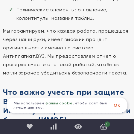
Технические элементы: оглавление,
колонтитулы, названия таблиц.
Мы гарантируем, что каждая работа, прошедшая
через наши руки, имеет высокий процент
оригинальности именно по системе
Антиплагиат.ВУЗ. Мы предоставляем отчет о
проверке вместе с готовой работой, чтобы вы
могли заранее убедиться в безопасности текста.
Что важно учесть при защите
ВКР по специальности
Мы используем
файлы cookie
, чтобы сайт был
ОК
лучше для вас.
Институт мировой экономики и
бизнеса (ИМЭБ)
0